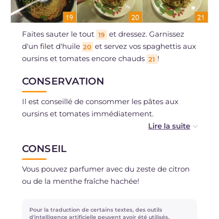
Faites sauter le tout
et dressez. Garnissez
19
d'un filet d'huile
et servez vos spaghettis aux
20
oursins et tomates encore chauds
!
21
CONSERVATION
Il est conseillé de consommer les pâtes aux
oursins et tomates immédiatement.
Vous pouvez nettoyer les oursins quelques
CONSEIL
heures à l'avance et les conserver au
réfrigérateur dans un petit bol recouvert
Vous pouvez parfumer avec du zeste de citron
d'huile.
ou de la menthe fraîche hachée!
Pour la traduction de certains textes, des outils
d'intelligence artificielle peuvent avoir été utilisés.