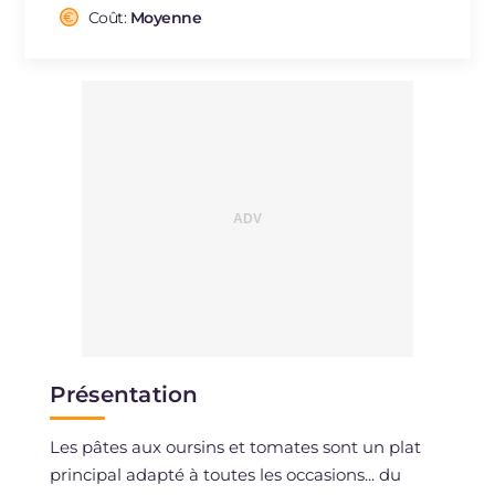
Cholestérol
Coût:
Moyenne
mg
55
Sodium
mg
791
Présentation
Les pâtes aux oursins et tomates sont un plat
principal adapté à toutes les occasions... du