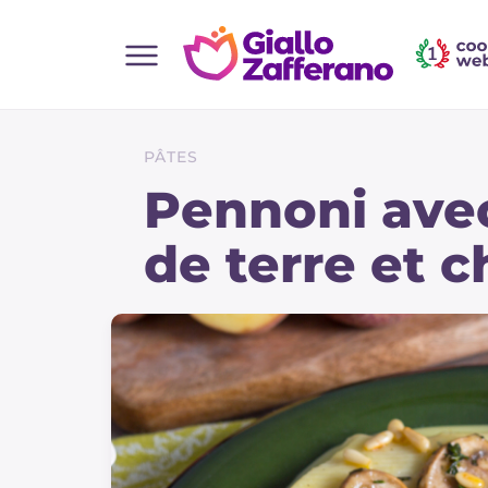
Home
Toutes les recettes
PÂTES
Aperitifs
Pennoni ave
Salades
de terre et
Plats principaux
Boissons et rafraîchissements
Desserts
Accompagnement
Pizzas et focaccia
Gateaux et patisserie