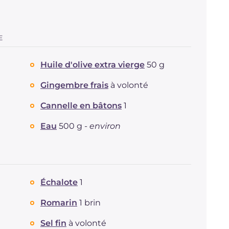
E
Huile d'olive extra vierge
50 g
Gingembre frais
à volonté
Cannelle en bâtons
1
Eau
500 g -
environ
Échalote
1
Romarin
1 brin
Sel fin
à volonté