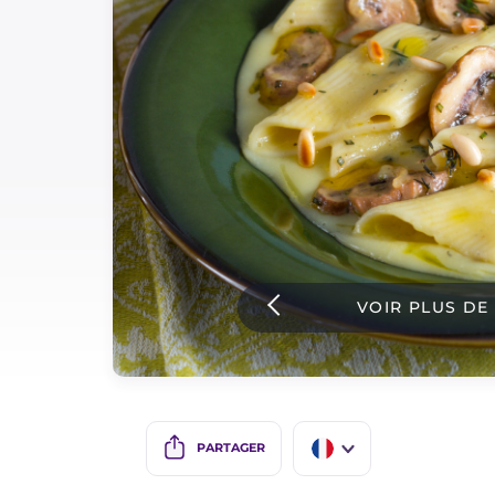
Sauces
Dernieres recettes
IT Website
Facebook
Instagram
VOIR PLUS DE
TikTok
YouTube
PARTAGER
IT