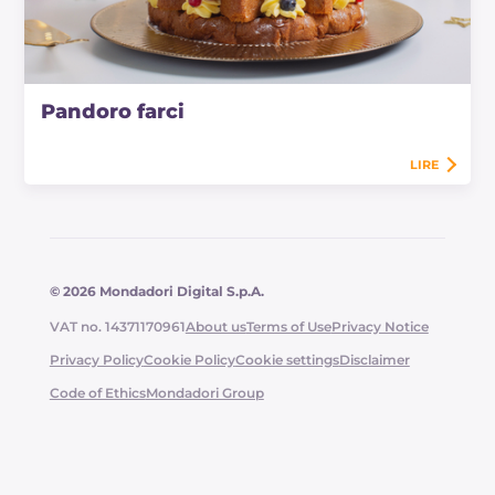
Pandoro farci
LIRE
© 2026 Mondadori Digital S.p.A.
VAT no. 14371170961
About us
Terms of Use
Privacy Notice
Privacy Policy
Cookie Policy
Cookie settings
Disclaimer
Code of Ethics
Mondadori Group