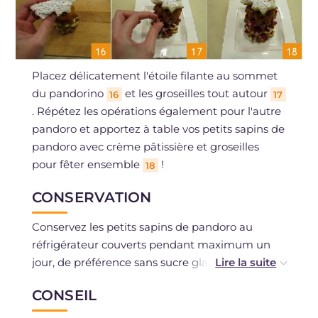
Placez délicatement l'étoile filante au sommet
du pandorino
et les groseilles tout autour
16
17
. Répétez les opérations également pour l'autre
pandoro et apportez à table vos petits sapins de
pandoro avec crème pâtissière et groseilles
pour fêter ensemble
!
18
CONSERVATION
Conservez les petits sapins de pandoro au
réfrigérateur couverts pendant maximum un
jour, de préférence sans sucre glace.
Vous pouvez en effet les préparer à l'avance et
CONSEIL
les sortir du réfrigérateur quelques minutes
avant de les servir, saupoudrer l'étoile et les