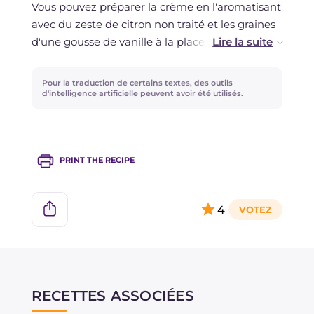
Vous pouvez préparer la crème en l'aromatisant
groseilles de sucre glace avant de décorer et de
avec du zeste de citron non traité et les graines
les apporter à table.
d'une gousse de vanille à la place des oranges
et de la cannelle.
La congélation est déconseillée.
Pour la traduction de certains textes, des outils
Vous pouvez également décorer vos petits
d'intelligence artificielle peuvent avoir été utilisés.
sapins de pandoro avec du chocolat noir fondu
ou avec un glaçage à l'eau pour les transformer
en un véritable gâteau de Noël !
PRINT THE RECIPE
4
RECETTES ASSOCIÉES