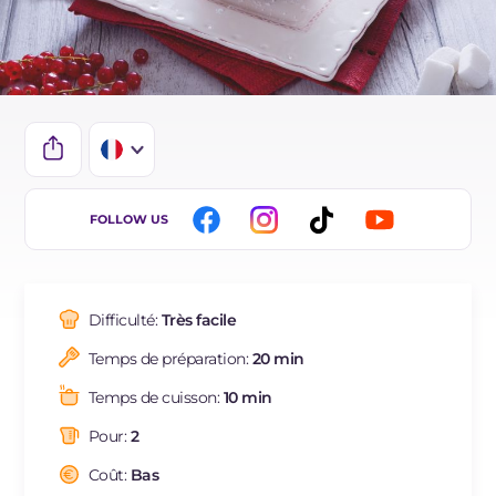
IT
FOLLOW US
EN
DE
Difficulté:
Très facile
ES
Temps de préparation:
20 min
BR
Temps de cuisson:
10 min
NL
Pour:
2
Coût:
Bas