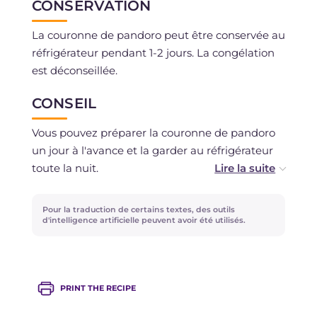
CONSERVATION
La couronne de pandoro peut être conservée au
réfrigérateur pendant 1-2 jours. La congélation
est déconseillée.
CONSEIL
Vous pouvez préparer la couronne de pandoro
un jour à l'avance et la garder au réfrigérateur
toute la nuit.
Pour la décoration, vous pouvez aussi ajouter
Pour la traduction de certains textes, des outils
des framboises !
d'intelligence artificielle peuvent avoir été utilisés.
Ne jetez pas les restes de pandoro, mais utilisez-
les pour réaliser un délicieux
Cheesecake au
PRINT THE RECIPE
prosecco
!