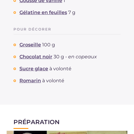
Gousse de vanille
1
Gélatine en feuilles
7 g
POUR DÉCORER
Groseille
100 g
Chocolat noir
30 g -
en copeaux
Sucre glace
à volonté
Romarin
à volonté
PRÉPARATION