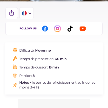
IT
FOLLOW US
EN
DE
Difficulté:
Moyenne
ES
Temps de préparation:
40 min
BR
Temps de cuisson:
15 min
Portion:
8
Notes
+ le temps de refroidissement au frigo (au
moins 3-4 h)