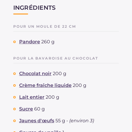
INGRÉDIENTS
POUR UN MOULE DE 22 CM
Pandore
260 g
POUR LA BAVAROISE AU CHOCOLAT
Chocolat noir
200 g
Crème fraîche liquide
200 g
Lait entier
200 g
Sucre
60 g
Jaunes d'œufs
55 g -
(environ 3)