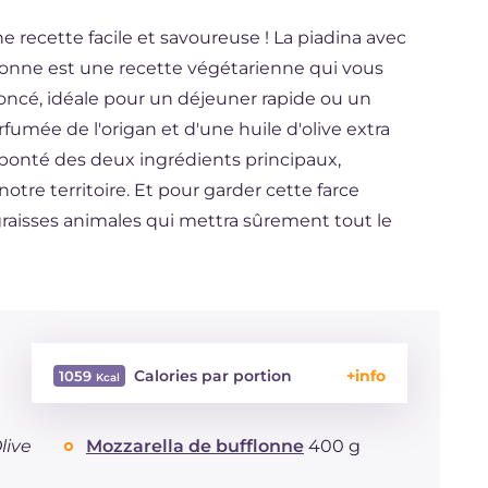
e recette facile et savoureuse ! La piadina avec
lonne est une recette végétarienne qui vous
oncé, idéale pour un déjeuner rapide ou un
fumée de l'origan et d'une huile d'olive extra
 bonté des deux ingrédients principaux,
re territoire. Et pour garder cette farce
raisses animales qui mettra sûrement tout le
Calories par portion
1059
Énergie
Kcal
1059
live
Mozzarella de bufflonne
400 g
Glucides
g
71.1
Dont sucres
g
43.1