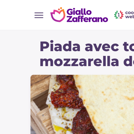
Home
Piada avec t
Toutes les recettes
Aperitifs
mozzarella d
Salades
Plats principaux
Boissons et rafraîchissements
Desserts
Accompagnement
Pizzas et focaccia
Gateaux et patisserie