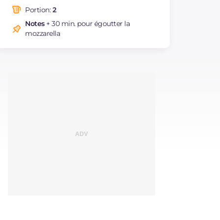
dont acides gras
g
11.67
saturés
Portion:
2
Fibre
g
13.1
Notes
+ 30 min. pour égoutter la
mozzarella
Cholestérol
mg
125
Sodium
mg
586