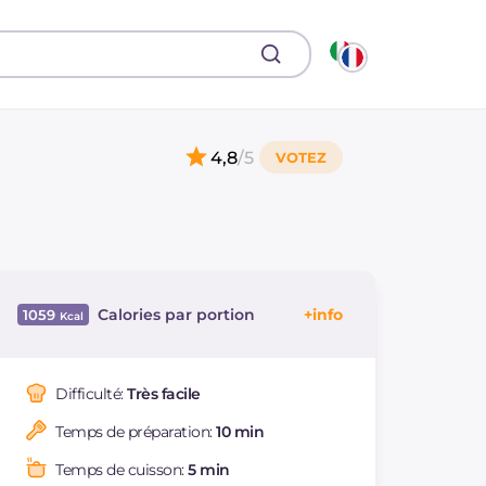
4,8
/5
Calories par portion
1059
Énergie
Kcal
1059
Glucides
g
71.1
Difficulté:
Très facile
Dont sucres
g
43.1
Temps de préparation:
10 min
Protéine
g
50.2
Graisses
g
63.7
Temps de cuisson:
5 min