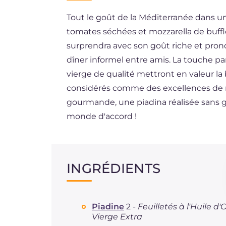
Tout le goût de la Méditerranée dans un
ES
tomates séchées et mozzarella de buff
DE
surprendra avec son goût riche et pron
BR
dîner informel entre amis. La touche par
vierge de qualité mettront en valeur la
NL
considérés comme des excellences de not
gourmande, une piadina réalisée sans g
monde d'accord !
INGRÉDIENTS
Piadine
2 -
Feuilletés à l'Huile d'O
Vierge Extra