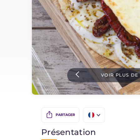
Sauces
Dernieres recettes
IT Website
Facebook
Instagram
VOIR PLUS DE
TikTok
YouTube
PARTAGER
IT
Présentation
EN