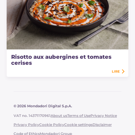
Risotto aux aubergines et tomates
cerises
LIRE
© 2026 Mondadori Digital S.p.A.
VAT no. 14371170961
About us
Terms of Use
Privacy Notice
Privacy Policy
Cookie Policy
Cookie settings
Disclaimer
Code of Ethics
Mondadori Group