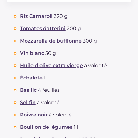
Énergie
Kcal
653
Glucides
g
72.6
Riz Carnaroli
320 g
Dont sucres
g
2.6
Protéine
g
23.2
Tomates datterini
200 g
Graisses
g
29
Mozzarella de bufflonne
300 g
dont acides gras saturés
g
7.08
Fibre
g
1.7
Vin blanc
50 g
Cholestérol
mg
53
Huile d'olive extra vierge
à volonté
Sodium
mg
885
Échalote
1
Basilic
4 feuilles
Sel fin
à volonté
Poivre noir
à volonté
Bouillon de légumes
1 l