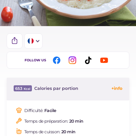
IT
FOLLOW US
EN
BR
Calories par portion
653
ES
Énergie
Kcal
653
DE
Glucides
g
72.6
Difficulté:
Facile
NL
Dont sucres
g
2.6
Temps de préparation:
20 min
Protéine
g
23.2
Graisses
g
29
Temps de cuisson:
20 min