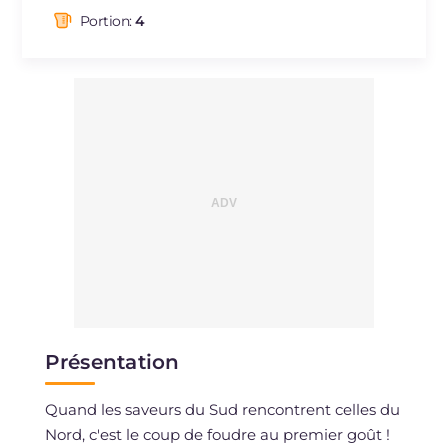
dont acides gras saturés
g
7.08
Portion:
4
Fibre
g
1.7
Cholestérol
mg
53
Sodium
mg
885
Présentation
Quand les saveurs du Sud rencontrent celles du
Nord, c'est le coup de foudre au premier goût !