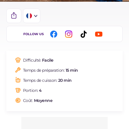
IT
FOLLOW US
EN
DE
Difficulté:
Facile
ES
Temps de préparation:
15 min
BR
Temps de cuisson:
20 min
NL
Portion:
4
Coût:
Moyenne