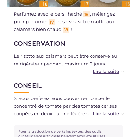
Parfumez avec le persil haché
, mélangez
16
pour parfumer
et servez votre risotto aux
17
calamars bien chaud
!
18
CONSERVATION
Le risotto aux calamars peut être conservé au
réfrigérateur pendant maximum 2 jours.
La congélation est déconseillée.
CONSEIL
Si vous préférez, vous pouvez remplacer le
concentré de tomate par des tomates cerises
coupées en deux ou une légère sauce tomate.
Pour une touche aromatique, ajoutez du zeste
Pour la traduction de certains textes, des outils
de citron râpé en fin de cuisson !
d'intelligence artificielle peuvent avoir été utilisés.