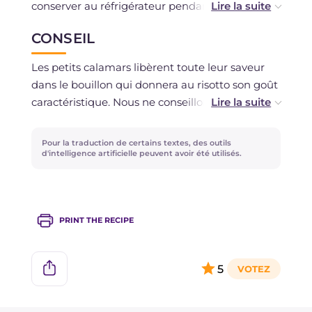
conserver au réfrigérateur pendant 1 à 2 jours
maximum.
CONSEIL
Les petits calamars libèrent toute leur saveur
dans le bouillon qui donnera au risotto son goût
caractéristique. Nous ne conseillons pas de les
omettre, mais vous pouvez utiliser des restes de
calamars, comme par exemple seulement les
Pour la traduction de certains textes, des outils
tentacules ou le manteau, provenant d'autres
d'intelligence artificielle peuvent avoir été utilisés.
recettes.
Alternativement, vous pouvez utiliser un
PRINT THE RECIPE
bouillon de poisson pour cuire le riz et griller
tous les calamars, puis les ajouter au riz.
5