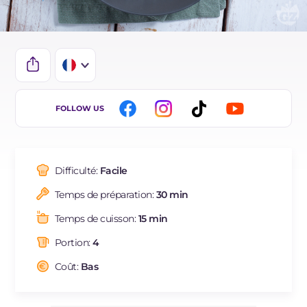
IT
FOLLOW US
EN
ES
Difficulté:
Facile
BR
Temps de préparation:
30 min
DE
Temps de cuisson:
15 min
NL
Portion:
4
Coût:
Bas