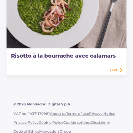
Risotto à la bourrache avec calamars
LIRE
© 2026 Mondadori Digital S.p.A.
VAT no. 14371170961
About us
Terms of Use
Privacy Notice
Privacy Policy
Cookie Policy
Cookie settings
Disclaimer
Code of Ethics
Mondadori Group