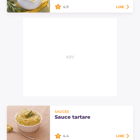
avec de…
4.9
LIRE
La sauce béarnaise est l'une des
préparations les plus raffinées de la
cuisine française, utilisée pour
accompagner les morceaux de
viande…
SAUCES
Sauce tartare
4.4
LIRE