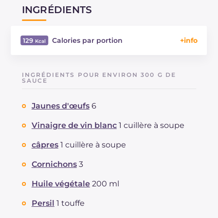
INGRÉDIENTS
Calories par portion
129
Énergie
Kcal
129
Glucides
g
0.2
INGRÉDIENTS POUR ENVIRON 300 G DE
Dont sucres
SAUCE
g
0.2
Protéine
g
0.8
Jaunes d'œufs
6
Graisses
g
13.9
dont acides gras saturés
g
1.82
Vinaigre de vin blanc
1 cuillère à soupe
Fibre
g
0.2
Cholestérol
câpres
1 cuillère à soupe
mg
51
Sodium
mg
95
Cornichons
3
Huile végétale
200 ml
Persil
1 touffe