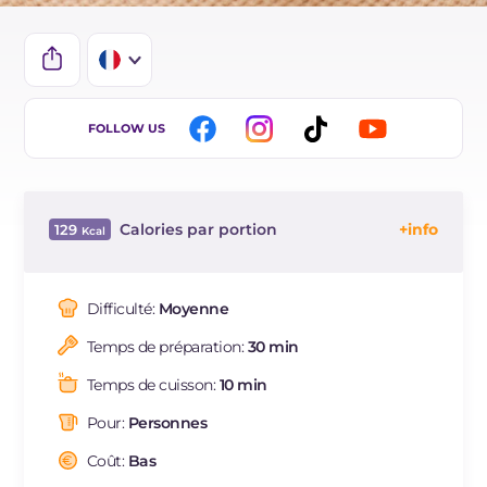
IT
FOLLOW US
EN
ES
Calories par portion
129
BR
Énergie
Kcal
129
DE
Glucides
g
0.2
Difficulté:
Moyenne
NL
Dont sucres
g
0.2
Temps de préparation:
30 min
Protéine
g
0.8
Graisses
g
13.9
Temps de cuisson:
10 min
dont acides gras saturés
g
1.82
Pour:
Personnes
Fibre
g
0.2
Cholestérol
Coût:
Bas
mg
51