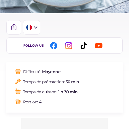
IT
FOLLOW US
EN
DE
Difficulté:
Moyenne
ES
Temps de préparation:
30 min
BR
Temps de cuisson:
1 h 30 min
Portion:
4