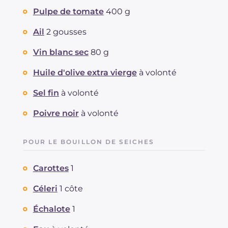
Pulpe de tomate
400 g
Ail
2 gousses
Vin blanc sec
80 g
Huile d'olive extra vierge
à volonté
Sel fin
à volonté
Poivre noir
à volonté
POUR LE BOUILLON DE SEICHES
Carottes
1
Céleri
1 côte
Échalote
1