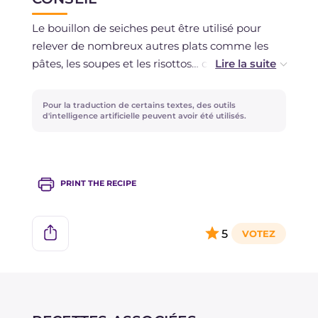
Vous pouvez préparer le bouillon de seiches à
l'avance et le conserver au réfrigérateur
Le bouillon de seiches peut être utilisé pour
pendant un jour ou le congeler.
relever de nombreux autres plats comme les
pâtes, les soupes et les risottos… congelez-le en
Les seiches peuvent également être cuites à
cubes pour avoir des portions individuelles
l'avance et conservées au réfrigérateur pendant
prêtes à l'emploi !
Pour la traduction de certains textes, des outils
un jour.
d'intelligence artificielle peuvent avoir été utilisés.
PRINT THE RECIPE
5