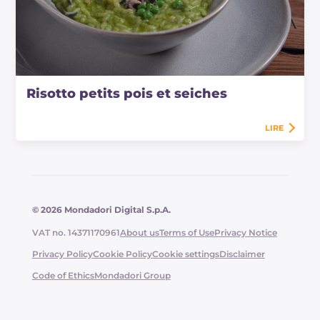
Risotto petits pois et seiches
LIRE
© 2026 Mondadori Digital S.p.A.
VAT no. 14371170961
About us
Terms of Use
Privacy Notice
Privacy Policy
Cookie Policy
Cookie settings
Disclaimer
Code of Ethics
Mondadori Group