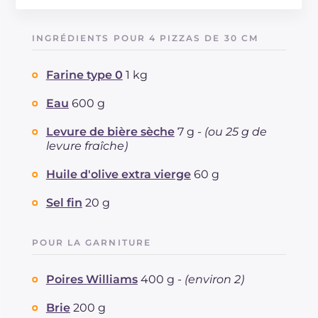
Énergie
Kcal
1433
Glucides
g
202.3
INGRÉDIENTS POUR 4 PIZZAS DE 30 CM
Dont sucres
g
14.6
Protéine
g
53.2
Farine type 0
1 kg
Graisses
g
45.6
dont acides gras saturés
Eau
600 g
g
19.77
Fibre
g
11.7
Levure de bière sèche
7 g -
(ou 25 g de
Cholestérol
mg
86
levure fraîche)
Sodium
mg
2492
Huile d'olive extra vierge
60 g
Sel fin
20 g
POUR LA GARNITURE
Poires Williams
400 g -
(environ 2)
Brie
200 g