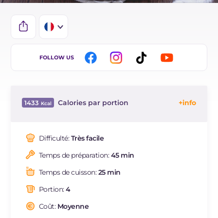
IT
FOLLOW US
EN
ES
Calories par portion
1433
DE
Énergie
Kcal
1433
BR
Glucides
g
202.3
Difficulté:
Très facile
NL
Dont sucres
g
14.6
Temps de préparation:
45 min
Protéine
g
53.2
Graisses
g
45.6
Temps de cuisson:
25 min
dont acides gras saturés
g
19.77
Portion:
4
Fibre
g
11.7
Cholestérol
Coût:
Moyenne
mg
86