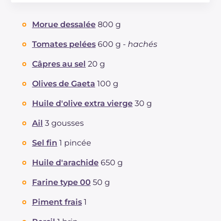
Énergie
Kcal
446
Glucides
g
15.7
Morue dessalée
800 g
Dont sucres
g
6
Protéine
g
39
Tomates pelées
600 g -
hachés
Graisses
g
25.3
Câpres au sel
20 g
dont acides gras saturés
g
3.26
Fibre
g
3.2
Olives de Gaeta
100 g
Cholestérol
mg
83
Huile d'olive extra vierge
30 g
Sodium
mg
3695
Ail
3 gousses
Sel fin
1 pincée
Huile d'arachide
650 g
Farine type 00
50 g
Piment frais
1