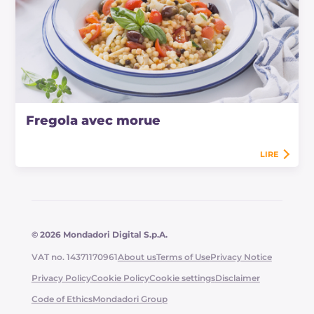
Fregola avec morue
LIRE
© 2026 Mondadori Digital S.p.A.
VAT no. 14371170961
About us
Terms of Use
Privacy Notice
Privacy Policy
Cookie Policy
Cookie settings
Disclaimer
Code of Ethics
Mondadori Group