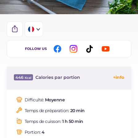
IT
FOLLOW US
EN
ES
Calories par portion
446
BR
Énergie
Kcal
446
DE
Glucides
g
15.7
Difficulté:
Moyenne
NL
Dont sucres
g
6
Temps de préparation:
20 min
Protéine
g
39
Graisses
g
25.3
Temps de cuisson:
1 h 50 min
dont acides gras saturés
g
3.26
Portion:
4
Fibre
g
3.2