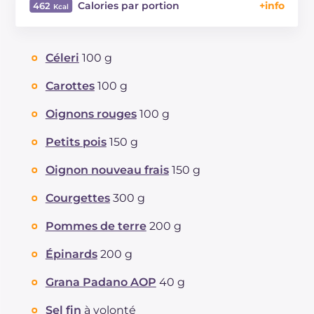
Calories par portion
462
Énergie
Kcal
462
Glucides
g
52
Céleri
100 g
Dont sucres
g
7.8
Protéine
g
14.7
Carottes
100 g
Graisses
g
21.8
Oignons rouges
100 g
dont acides gras saturés
g
4.55
Fibre
g
7.3
Petits pois
150 g
Cholestérol
mg
11
Oignon nouveau frais
150 g
Sodium
mg
807
Courgettes
300 g
Pommes de terre
200 g
Épinards
200 g
Grana Padano AOP
40 g
Sel fin
à volonté