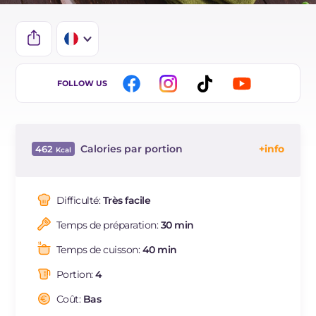
IT
FOLLOW US
EN
BR
Calories par portion
462
ES
Énergie
Kcal
462
DE
Glucides
g
52
Difficulté:
Très facile
NL
Dont sucres
g
7.8
Temps de préparation:
30 min
Protéine
g
14.7
Graisses
g
21.8
Temps de cuisson:
40 min
dont acides gras saturés
g
4.55
Portion:
4
Fibre
g
7.3
Cholestérol
Coût:
Bas
mg
11