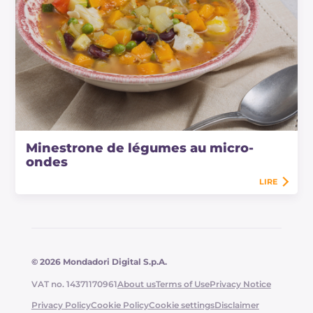
Minestrone de légumes au micro-
ondes
LIRE
© 2026 Mondadori Digital S.p.A.
VAT no. 14371170961
About us
Terms of Use
Privacy Notice
Privacy Policy
Cookie Policy
Cookie settings
Disclaimer