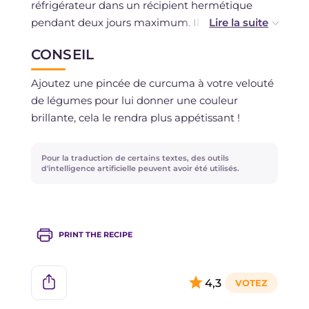
réfrigérateur dans un récipient hermétique
pendant deux jours maximum. Il est possible de
le congeler si vous avez utilisé des ingrédients
CONSEIL
frais.
Ajoutez une pincée de curcuma à votre velouté
de légumes pour lui donner une couleur
brillante, cela le rendra plus appétissant !
Pour la traduction de certains textes, des outils
d'intelligence artificielle peuvent avoir été utilisés.
PRINT THE RECIPE
4,3