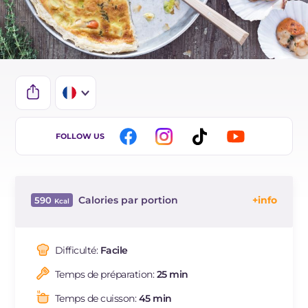
IT
FOLLOW US
EN
ES
Calories par portion
590
BR
Énergie
Kcal
590
DE
Glucides
g
23.2
Difficulté:
Facile
NL
Dont sucres
g
5.9
Temps de préparation:
25 min
Protéine
g
19.1
Graisses
g
46.8
Temps de cuisson:
45 min