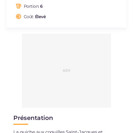
dont acides gras saturés
g
20.94
Portion:
6
Fibre
g
2
Cholestérol
Coût:
Élevé
mg
280
Sodium
mg
480
Présentation
La quiche aux coquilles Saint-Jacques et