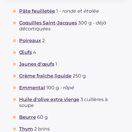
Glucides
g
23.2
Pâte feuilletée
1 -
ronde et étalée
Dont sucres
g
5.9
Protéine
g
19.1
Coquilles Saint-Jacques
300 g -
déjà
décortiquées
Graisses
g
46.8
dont acides gras saturés
g
20.94
Poireaux
2
Fibre
g
2
Cholestérol
Œufs
4
mg
280
Sodium
mg
480
Jaunes d'œufs
1
Crème fraîche liquide
250 g
Emmental
100 g -
râpé
Huile d'olive extra vierge
3 cuillères à
soupe
Beurre
60 g
Thym
2 brins