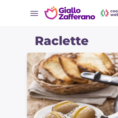
Home
Raclette
Toutes les recettes
Aperitifs
Salades
Plats principaux
Boissons et rafraîchissements
Desserts
Accompagnement
Pizzas et focaccia
Gateaux et patisserie