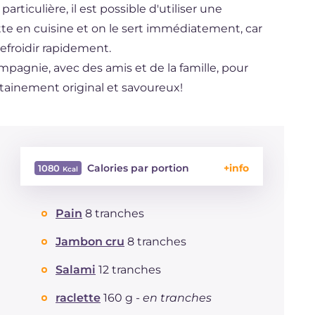
ticulière, il est possible d'utiliser une
ette en cuisine et on le sert immédiatement, car
efroidir rapidement.
mpagnie, avec des amis et de la famille, pour
rtainement original et savoureux!
Calories par portion
1080
Énergie
Kcal
1080
Pain
8 tranches
Glucides
g
99.6
Dont sucres
g
8.8
Jambon cru
8 tranches
Protéine
g
70
Graisses
Salami
12 tranches
g
44.7
dont acides gras saturés
g
17.85
raclette
160 g -
en tranches
Fibre
g
9.8