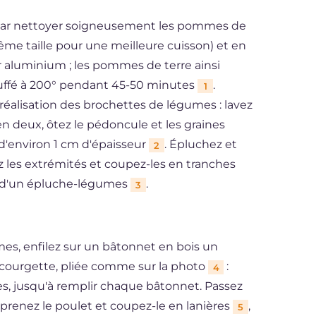
 par nettoyer soigneusement les pommes de
même taille pour une meilleure cuisson) et en
 aluminium ; les pommes de terre ainsi
auffé à 200° pendant 45-50 minutes
.
1
éalisation des brochettes de légumes : lavez
 en deux, ôtez le pédoncule et les graines
d'environ 1 cm d'épaisseur
. Épluchez et
2
z les extrémités et coupez-les en tranches
ou d'un épluche-légumes
.
3
es, enfilez sur un bâtonnet en bois un
courgette, pliée comme sur la photo
:
4
es, jusqu'à remplir chaque bâtonnet. Passez
prenez le poulet et coupez-le en lanières
,
5