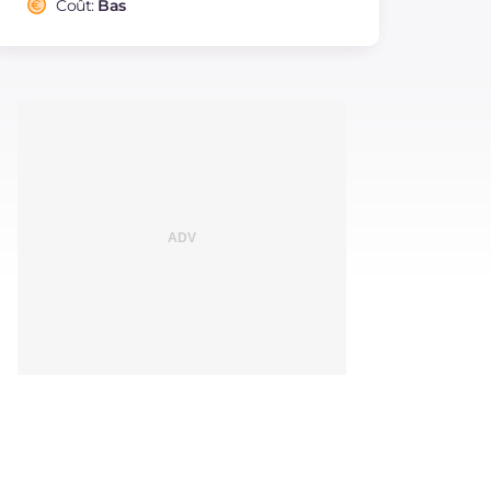
Coût:
Bas
Cholestérol
mg
163
Sodium
mg
3323