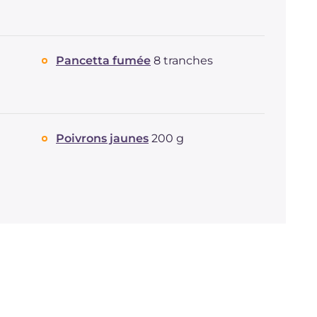
Cholestérol
mg
163
Sodium
mg
3323
Pancetta fumée
8 tranches
Poivrons jaunes
200 g