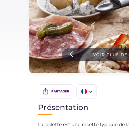
Sauces
Dernieres recettes
IT Website
VOIR PLUS DE
Facebook
Instagram
TikTok
YouTube
PARTAGER
IT
Présentation
EN
La raclette est une recette typique de l
ES