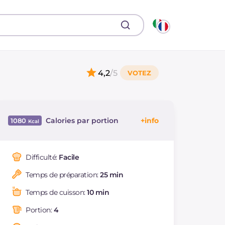
4,2
/5
Calories par portion
1080
Énergie
Kcal
1080
Glucides
g
99.6
Difficulté:
Facile
Dont sucres
g
8.8
Temps de préparation:
25 min
Protéine
g
70
Graisses
g
44.7
Temps de cuisson:
10 min
dont acides gras
g
17.85
saturés
Portion:
4
Fibre
g
9.8