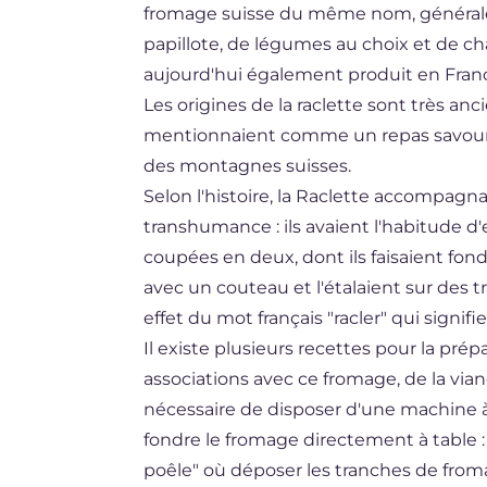
fromage suisse du même nom, généra
BR
papillote, de légumes au choix et de cha
DE
aujourd'hui également produit en Franc
Les origines de la raclette sont très anc
NL
mentionnaient comme un repas savoureu
des montagnes suisses.
Selon l'histoire, la Raclette accompagn
transhumance : ils avaient l'habitude 
coupées en deux, dont ils faisaient fondr
avec un couteau et l'étalaient sur des t
effet du mot français "racler" qui signifie 
Il existe plusieurs recettes pour la prép
associations avec ce fromage, de la viand
nécessaire de disposer d'une machine à ra
fondre le fromage directement à table :
poêle" où déposer les tranches de from