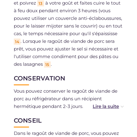
et poivrez
à votre goût et faites cuire le tout
13
à feu doux pendant environ 3 heures (vous
pouvez utiliser un couvercle anti-éclaboussures,
pour le laisser mijoter sans le couvrir) ou en tout
cas, le temps nécessaire pour qu'il s'épaississe
. Lorsque le ragoût de viande de porc sera
14
prêt, vous pouvez ajuster le sel si nécessaire et
l'utiliser comme condiment pour des pâtes ou
des lasagnes
.
15
CONSERVATION
Vous pouvez conserver le ragoût de viande de
porc au réfrigérateur dans un récipient
hermétique pendant 2-3 jours.
CONSEIL
Il peut être congelé pendant environ 1 mois si
vous avez utilisé des ingrédients frais non
Dans le ragoût de viande de porc, vous pouvez
décongelés.