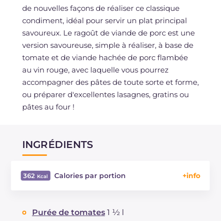
de nouvelles façons de réaliser ce classique
condiment, idéal pour servir un plat principal
savoureux. Le ragoût de viande de porc est une
version savoureuse, simple à réaliser, à base de
tomate et de viande hachée de porc flambée
au vin rouge, avec laquelle vous pourrez
accompagner des pâtes de toute sorte et forme,
ou préparer d'excellentes lasagnes, gratins ou
pâtes au four !
INGRÉDIENTS
Calories par portion
362
Énergie
Kcal
362
Glucides
g
10.8
Purée de tomates
1 ½ l
Dont sucres
g
10.7