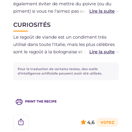
également éviter de mettre du poivre (ou du
piment) si vous ne l'aimez pas ou si vous
prévoyez que des enfants pourront en manger ;
CURIOSITÉS
à la place, vous pouvez ajouter de la muscade
râpée très parfumée, qui donnera un délicieux
Le ragoût de viande est un condiment très
arôme à votre ragoût.
utilisé dans toute l'Italie, mais les plus célèbres
sont le ragoût à la bolognaise et celui à la
napolitaine.
Le ragoût était autrefois un plat du dimanche,
Pour la traduction de certains textes, des outils
et ses origines sont attribuées aux familles
d'intelligence artificielle peuvent avoir été utilisés.
nobles aisées auprès desquelles travaillaient les
cuisiniers les plus célèbres et inventifs, qui ont
pu créer tant de délices grâce à la richesse des
PRINT THE RECIPE
cuisines de leurs seigneurs.
4,6