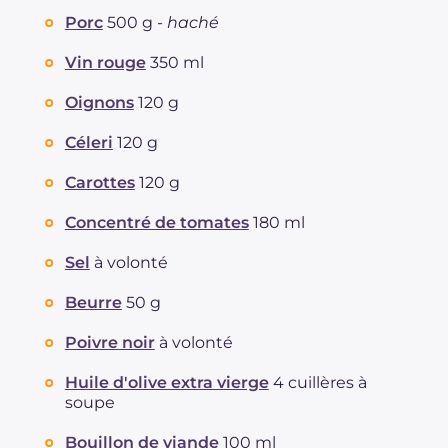
Protéine
g
13
Porc
500 g -
haché
Graisses
g
26.4
Vin rouge
350 ml
dont acides gras saturés
g
9.63
Fibre
g
3.5
Oignons
120 g
Cholestérol
mg
54
Céleri
120 g
Sodium
mg
972
Carottes
120 g
Concentré de tomates
180 ml
Sel
à volonté
Beurre
50 g
Poivre noir
à volonté
Huile d'olive extra vierge
4 cuillères à
soupe
Bouillon de viande
100 ml