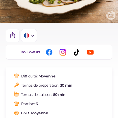
IT
FOLLOW US
EN
DE
Difficulté:
Moyenne
ES
Temps de préparation:
30 min
NL
Temps de cuisson:
50 min
BR
Portion:
6
Coût:
Moyenne