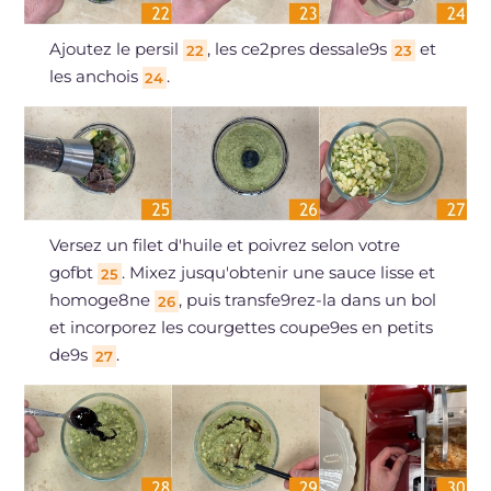
Ajoutez le persil
, les ce2pres dessale9s
et
22
23
les anchois
.
24
Versez un filet d'huile et poivrez selon votre
gofbt
. Mixez jusqu'obtenir une sauce lisse et
25
homoge8ne
, puis transfe9rez-la dans un bol
26
et incorporez les courgettes coupe9es en petits
de9s
.
27