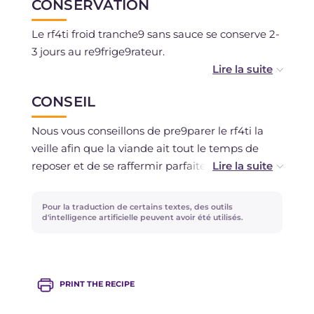
CONSERVATION
Le rf4ti froid tranche9 sans sauce se conserve 2-
3 jours au re9frige9rateur.
La sauce peut se conserver au re9frige9rateur
CONSEIL
se9pare9ment pendant 1 jour dans un
re9cipient herme9tique.
Nous vous conseillons de pre9parer le rf4ti la
veille afin que la viande ait tout le temps de
reposer et de se raffermir parfaitement au
re9frige9rateur, ce qui vous permettra d'obtenir
des tranches tre8s fines et re9gulie8res.
Pour la traduction de certains textes, des outils
d'intelligence artificielle peuvent avoir été utilisés.
PRINT THE RECIPE