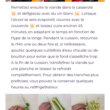
Remettez ensuite la viande dans la casserole
et de9glacez avec du vin blanc
. Lorsque
13
14
l'alcool se sera evapore9, couvrez avec le
couvercle
et laissez cuire environ 45
15
minutes, en adaptant le temps en fonction de
l'type de la longe. Pendant la cuisson, retournez
le rf4ti une ou deux fois et, si ne9cessaire,
ajoutez quelques cuille8res d'eau chaude ou de
bouillon pour eviter que le fond s'asse8che trop.
A la fin de la cuisson, transfe9rez la viande sur
une planche et laissez-la refroidir
comple8tement. Pour obtenir des tranches plus
pre9cises, vous pouvez la conserver quelques
heures au re9frige9rateur.