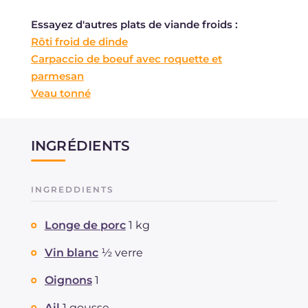
Essayez d'autres
plats de viande froids
:
Rôti froid de dinde
Carpaccio de boeuf avec roquette et
parmesan
Veau tonné
INGRÉDIENTS
INGREDDIENTS
Longe de porc
1 kg
Vin blanc
½ verre
Oignons
1
Ail
1 gousse