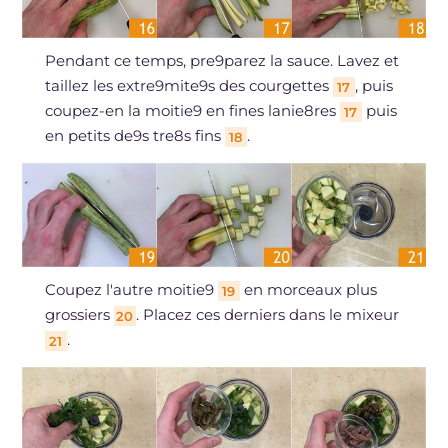
Pendant ce temps, pre9parez la sauce. Lavez et
taillez les extre9mite9s des courgettes
, puis
17
coupez-en la moitie9 en fines lanie8res
puis
17
en petits de9s tre8s fins
.
18
Coupez l'autre moitie9
en morceaux plus
19
grossiers
. Placez ces derniers dans le mixeur
20
.
21