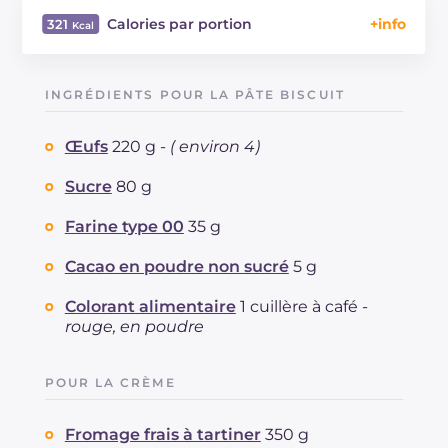
Calories par portion
321
Énergie
Kcal
321
Glucides
g
23.1
INGRÉDIENTS POUR LA PÂTE BISCUIT
Dont sucres
g
19.7
Protéine
g
8.6
Œufs
220 g -
( environ 4)
Graisses
g
21.5
dont acides gras saturés
Sucre
80 g
g
12.23
Fibre
g
0.8
Farine type 00
35 g
Cholestérol
mg
157
Sodium
mg
197
Cacao en poudre non sucré
5 g
Colorant alimentaire
1 cuillère à café -
rouge, en poudre
POUR LA CRÈME
Fromage frais à tartiner
350 g