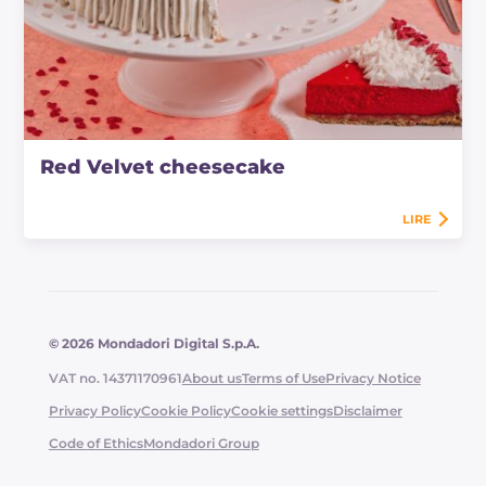
Red Velvet cheesecake
LIRE
© 2026 Mondadori Digital S.p.A.
VAT no. 14371170961
About us
Terms of Use
Privacy Notice
Privacy Policy
Cookie Policy
Cookie settings
Disclaimer
Code of Ethics
Mondadori Group