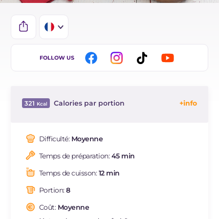
IT
FOLLOW US
EN
ES
Calories par portion
321
DE
Énergie
Kcal
321
BR
Glucides
g
23.1
Difficulté:
Moyenne
NL
Dont sucres
g
19.7
Temps de préparation:
45 min
Protéine
g
8.6
Graisses
g
21.5
Temps de cuisson:
12 min
dont acides gras saturés
g
12.23
Portion:
8
Fibre
g
0.8
Cholestérol
Coût:
Moyenne
mg
157