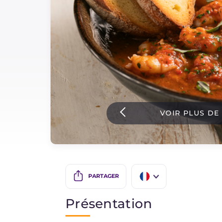
Sauces
Dernieres recettes
IT Website
VOIR PLUS DE
Facebook
Instagram
TikTok
YouTube
PARTAGER
IT
Présentation
EN