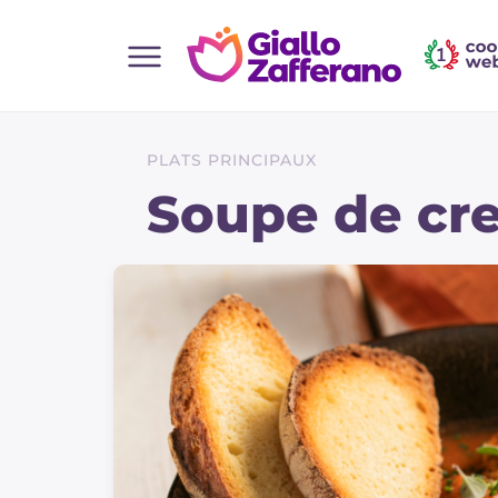
Home
Toutes les recettes
PLATS PRINCIPAUX
Aperitifs
Soupe de cre
Salades
Plats principaux
Boissons et rafraîchissements
Desserts
Accompagnement
Pizzas et focaccia
Gateaux et patisserie