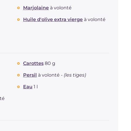
Marjolaine
à volonté
Huile d'olive extra vierge
à volonté
Carottes
80 g
Persil
à volonté -
(les tiges)
Eau
1 l
té