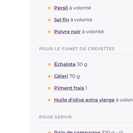
Persil
à volonté
Sel fin
à volonté
Poivre noir
à volonté
POUR LE FUMET DE CREVETTES
Échalote
30 g
Céleri
70 g
Piment frais
1
Huile d'olive extra vierge
à volon
POUR SERVIR
Pain de campagne
320 g -
(4