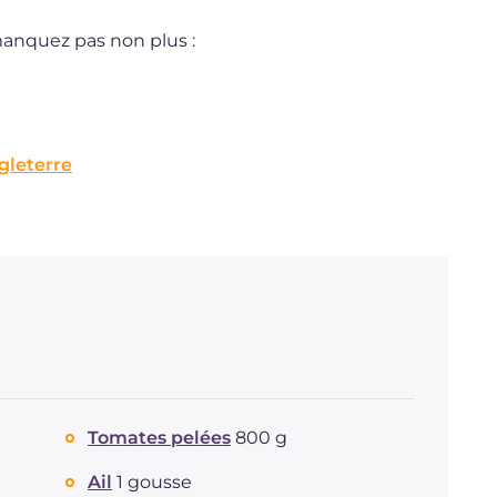
manquez pas non plus :
gleterre
Tomates pelées
800 g
Ail
1 gousse