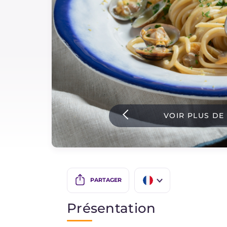
Sauces
Dernieres recettes
IT Website
VOIR PLUS DE
Facebook
Instagram
TikTok
YouTube
PARTAGER
IT
Présentation
EN