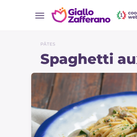
Home
Toutes les recettes
PÂTES
Aperitifs
Spaghetti au
Salades
Plats principaux
Boissons et rafraîchissements
Desserts
Accompagnement
Pizzas et focaccia
Gateaux et patisserie