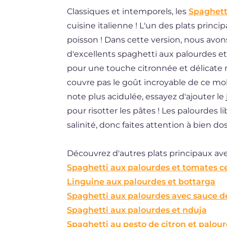
Classiques et intemporels, les
Spaghett
BR
cuisine italienne ! L'un des plats princi
ES
poisson ! Dans cette version, nous avon
DE
d'excellents spaghetti aux palourdes et
pour une touche citronnée et délicate 
NL
couvre pas le goût incroyable de ce mol
note plus acidulée, essayez d'ajouter le 
pour risotter les pâtes ! Les palourdes l
salinité, donc faites attention à bien dos
Découvrez d'autres plats principaux ave
Spaghetti aux palourdes et tomates ce
Linguine aux palourdes et bottarga
Spaghetti aux palourdes avec sauce 
Spaghetti aux palourdes et nduja
Spaghetti au pesto de citron et palou