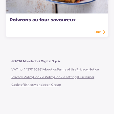
Poivrons au four savoureux
LIRE
© 2026 Mondadori Digital S.p.A.
VAT no. 14371170961
About us
Terms of Use
Privacy Notice
Privacy Policy
Cookie Policy
Cookie settings
Disclaimer
Code of Ethics
Mondadori Group