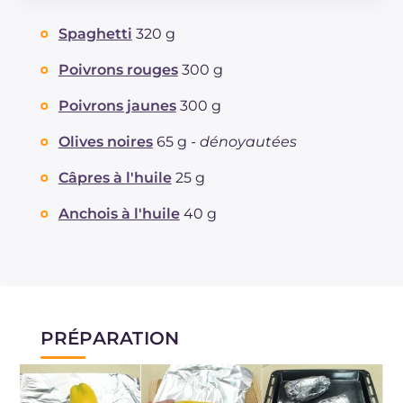
Glucides
g
71.9
Spaghetti
320 g
Dont sucres
g
7.7
Protéine
g
12.8
Poivrons rouges
300 g
Graisses
g
5.8
Poivrons jaunes
300 g
dont acides gras saturés
g
0.9
Fibre
g
5
Olives noires
65 g -
dénoyautées
Cholestérol
mg
11
Câpres à l'huile
25 g
Sodium
mg
158
Anchois à l'huile
40 g
PRÉPARATION