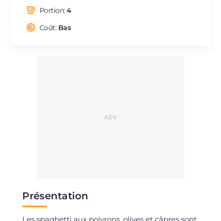
dont acides gras saturés
g
0.9
Portion:
4
Fibre
g
5
Cholestérol
Coût:
Bas
mg
11
Sodium
mg
158
Présentation
Les spaghetti aux poivrons, olives et câpres sont