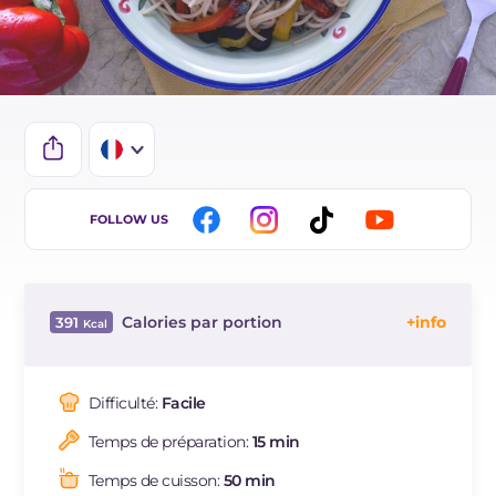
IT
FOLLOW US
EN
DE
Calories par portion
391
ES
Énergie
Kcal
391
BR
Glucides
g
71.9
Difficulté:
Facile
NL
Dont sucres
g
7.7
Temps de préparation:
15 min
Protéine
g
12.8
Graisses
g
5.8
Temps de cuisson:
50 min