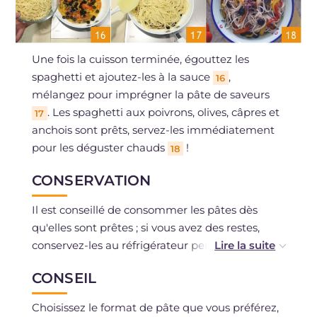
Une fois la cuisson terminée, égouttez les
spaghetti et ajoutez-les à la sauce
,
16
mélangez pour imprégner la pâte de saveurs
. Les spaghetti aux poivrons, olives, câpres et
17
anchois sont prêts, servez-les immédiatement
pour les déguster chauds
!
18
CONSERVATION
Il est conseillé de consommer les pâtes dès
qu'elles sont prêtes ; si vous avez des restes,
conservez-les au réfrigérateur pendant deux
jours maximum, couvert d'un film plastique.
CONSEIL
Vous pouvez congeler la sauce si vous avez
utilisé des ingrédients frais.
Choisissez le format de pâte que vous préférez,