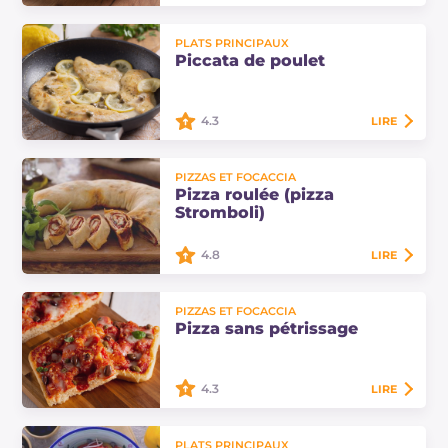
Les fusilloni à la crème de potiron,
PLATS PRINCIPAUX
morue et olives sont un plat
Piccata de poulet
principal crémeux d'automne,
rehaussé de câpres et de romarin
pour une…
4.3
LIRE
La piccata de poulet est un
PIZZAS ET FOCACCIA
deuxième plat facile aux saveurs
Pizza roulée (pizza
d'agrumes. Découvrez les doses et
Stromboli)
le procédé pour préparer chez vous
cette…
4.8
LIRE
La pizza roulée, connue sous le
PIZZAS ET FOCACCIA
nom de pizza Stromboli, est une
Pizza sans pétrissage
préparation qui vient des États-Unis
mais qui apporte avec elle des
saveurs…
4.3
LIRE
La pizza sans pétrissage est une
PLATS PRINCIPAUX