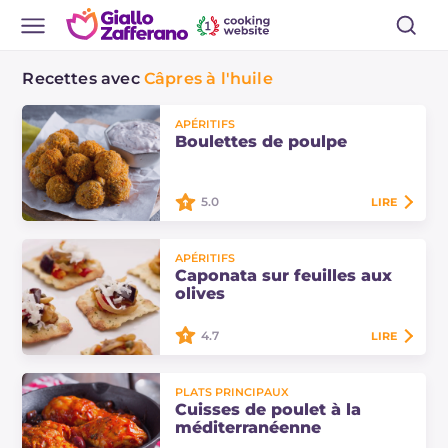
Recettes avec
Câpres à l'huile
APÉRITIFS
Boulettes de poulpe
5.0
LIRE
Les boulettes de poulpe sont
APÉRITIFS
délicieuses, elles se réalisent avec
Caponata sur feuilles aux
peu d'ingrédients et sont une
olives
entrée parfaite pour toutes les
saisons !…
4.7
LIRE
La caponata de légumes sur feuilles
PLATS PRINCIPAUX
aux olives est un apéritif finger food
Cuisses de poulet à la
végétarien riche et savoureux.
méditerranéenne