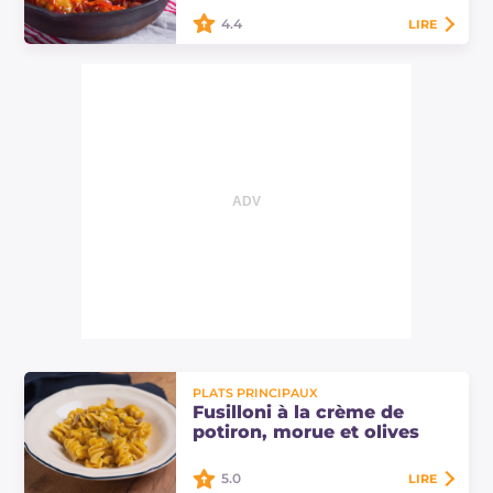
4.4
LIRE
Les cuisses de poulet à la
méditerranéenne sont un plat
principal fait maison savoureux.
Découvrez ici les doses et la
procédure pour préparer…
PLATS PRINCIPAUX
Fusilloni à la crème de
potiron, morue et olives
5.0
LIRE