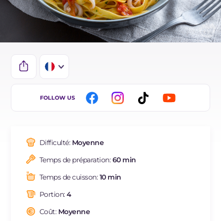
IT
FOLLOW US
EN
ES
Difficulté:
Moyenne
BR
Temps de préparation:
60 min
DE
Temps de cuisson:
10 min
NL
Portion:
4
Coût:
Moyenne