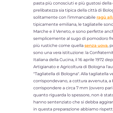
pasta più conosciuti e più gustosi della 
BR
prelibatezza sia tipica della città di Bo
DE
solitamente con l’immancabile
ragù al
tipicamente emiliana, le tagliatelle son
Marche e il Veneto, e sono perfette anc
semplicemente al sugo di pomodoro fre
più rustiche come quella
senza uova
, 
sono una vera istituzione: la Confraterni
Italiana della Cucina, il 16 aprile 1972
Artigianato e Agricoltura di Bologna l'au
"Tagliatella di Bologna". Alla tagliatell
corrispondevano, a cottura avvenuta, 
corrispondere a circa 7 mm (ovvero pari al
quanto riguarda lo spessore, non è stato
hanno sentenziato che si debba aggirare 
in questa preparazione abbiamo rispett