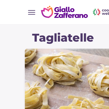
Home
Tagliatelle
Toutes les recettes
Aperitifs
Salades
Plats principaux
Boissons et rafraîchissements
Desserts
Accompagnement
Pizzas et focaccia
Gateaux et patisserie