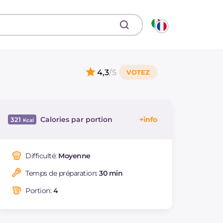
4,3
/5
Calories par portion
321
Énergie
Kcal
321
Glucides
g
58.8
Difficulté:
Moyenne
Dont sucres
g
1.3
Temps de préparation:
30 min
Protéine
g
13
Graisses
g
3.8
Portion:
4
dont acides gras
g
1.31
saturés
Fibre
g
1.9