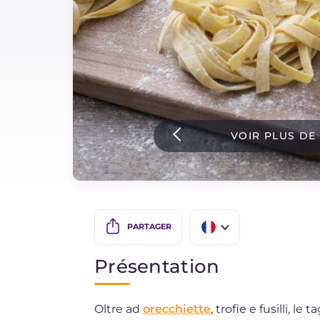
Sauces
Dernieres recettes
IT Website
VOIR PLUS DE
Facebook
Instagram
TikTok
YouTube
PARTAGER
IT
Présentation
EN
Oltre ad
orecchiette
, trofie e fusilli, l
ES