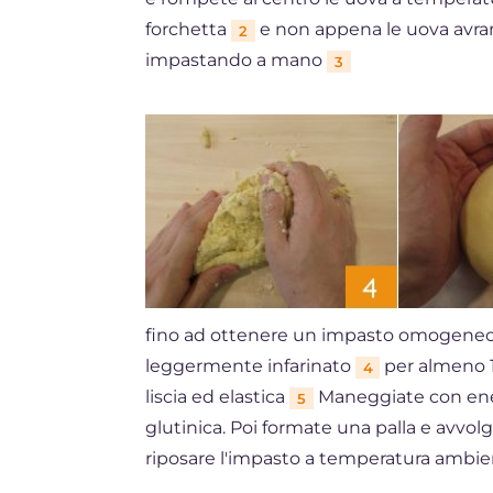
forchetta
e non appena le uova avran
2
impastando a mano
3
fino ad ottenere un impasto omogeneo. 
leggermente infarinato
per almeno 1
4
liscia ed elastica
Maneggiate con ener
5
glutinica. Poi formate una palla e avvolg
riposare l'impasto a temperatura ambie