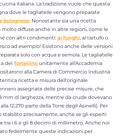
cucina italiana. La tradizione vuole che questa
logna dove le tagliatelle vengono preparate
la bolognese
. Nonostante sia una ricetta
o molto diffuse anche in altre regioni, come le
he con altri condimenti:
ai funghi
, al tartufo o
sco ad esempio! Esistono anche delle versioni
preparata solo con acqua e semola. Le tagliatelle
ta del
Tortellino
unitamente all'Accademia
 depositarono alla Camera di Commercio Industria
tentica ricetta e misura dell'originale
a vennero assegnate delle precise misure, che
a 8 mm di larghezza, mentre da crude dovevano
la 12.270 parte della Torre degli Asinelli). Per
 stabilito precisamente, anche se gli esperti
tra i 6 e gli 8 decimi di millimetro. Anche noi
ato fedelmente queste indicazioni per