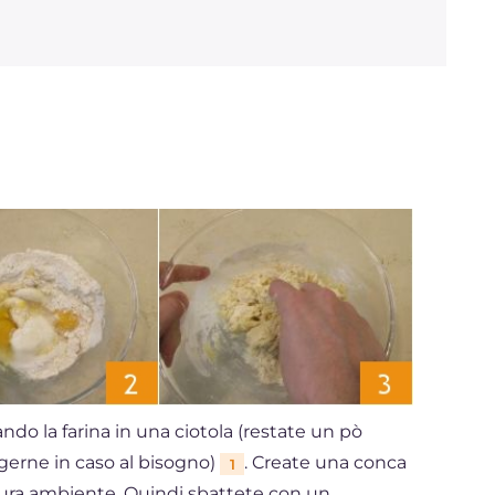
Graisses
g
3.8
dont acides gras saturés
g
1.31
Fibre
g
1.9
Cholestérol
mg
140
Sodium
mg
54
sando la farina in una ciotola (restate un pò
gerne in caso al bisogno)
. Create una conca
1
ura ambiente. Quindi sbattete con un