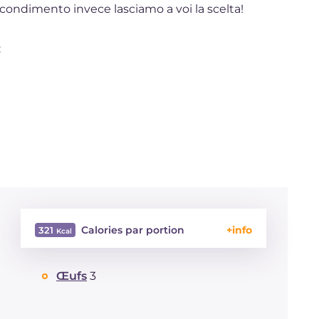
 il condimento invece lasciamo a voi la scelta!
:
Calories par portion
321
Énergie
Kcal
321
Œufs
3
Glucides
g
58.8
Dont sucres
g
1.3
Protéine
g
13