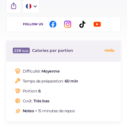
IT
FOLLOW US
EN
ES
Calories par portion
238
BR
Énergie
Kcal
238
DE
Glucides
g
51.2
Difficulté:
Moyenne
NL
Dont sucres
g
1.3
Temps de préparation:
60 min
Protéine
g
7.6
Graisses
g
0.3
Portion:
6
dont acides gras saturés
g
0.08
Coût:
Très bas
Fibre
g
2.4
Sodium
Notes
+ 15 minutes de repos
mg
398