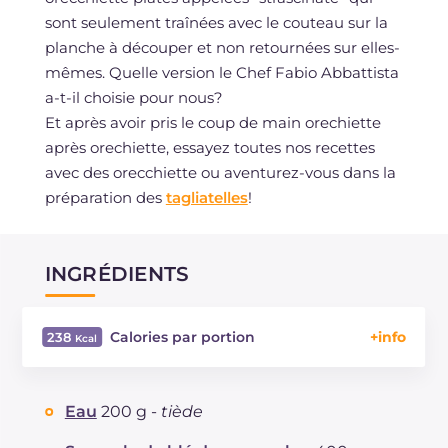
sont seulement traînées avec le couteau sur la
planche à découper et non retournées sur elles-
mêmes. Quelle version le Chef Fabio Abbattista
a-t-il choisie pour nous?
Et après avoir pris le coup de main orechiette
après orechiette, essayez toutes nos recettes
avec des orecchiette ou aventurez-vous dans la
préparation des
tagliatelles
!
INGRÉDIENTS
Calories par portion
238
Énergie
Kcal
238
Glucides
g
51.2
Eau
200 g -
tiède
Dont sucres
g
1.3
Protéine
g
7.6