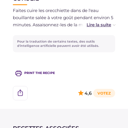
Sinon, il est conseillé de les congeler sur un
Faites cuire les orecchiette dans de l'eau
plateau, en les disposant bien espacées, et une
bouillante salée à votre goût pendant environ 5
fois durcies au congélateur, de les transférer
minutes. Assaisonnez-les de la manière la plus
dans des sacs de congélation plus pratiques
traditionnelle des Pouilles avec des pousses de
pour la conservation.
navet, mais elles seront délicieuses aussi avec
Pour la traduction de certains textes, des outils
une simple sauce tomate !
d'intelligence artificielle peuvent avoir été utilisés.
Réalisez également d'autres formats à base de
semoule comme les
cavatelli
classiques ou
PRINT THE RECIPE
Cavatelli de pommes de terre
, ou associez les
orecchiette aux fricelli comme dans notre
recette de pâtes aux asperges, poulpe et
4,6
burrata !