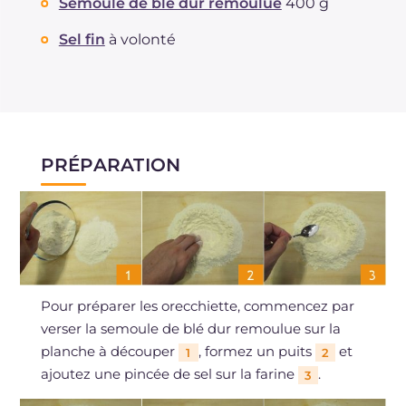
Semoule de blé dur remoulue
400 g
Graisses
g
0.3
Sel fin
à volonté
dont acides gras saturés
g
0.08
Fibre
g
2.4
Sodium
mg
398
PRÉPARATION
Pour préparer les orecchiette, commencez par
verser la semoule de blé dur remoulue sur la
planche à découper
, formez un puits
et
1
2
ajoutez une pincée de sel sur la farine
.
3