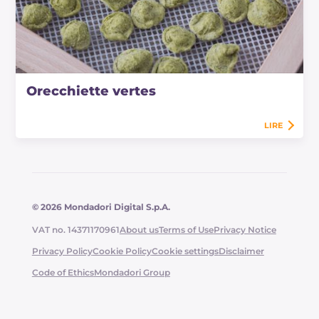
Orecchiette vertes
LIRE
© 2026 Mondadori Digital S.p.A.
VAT no. 14371170961
About us
Terms of Use
Privacy Notice
Privacy Policy
Cookie Policy
Cookie settings
Disclaimer
Code of Ethics
Mondadori Group