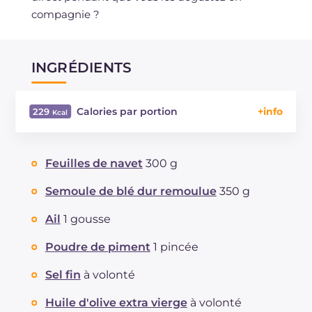
compagnie ?
INGRÉDIENTS
Calories par portion
229
Énergie
Kcal
229
Glucides
g
58.6
Feuilles de navet
300 g
Dont sucres
g
2.8
Protéine
g
9.8
Semoule de blé dur remoulue
350 g
Graisses
g
2.9
Ail
1 gousse
dont acides gras saturés
g
0.45
Fibre
g
3.9
Poudre de piment
1 pincée
Sodium
mg
348
Sel fin
à volonté
Huile d'olive extra vierge
à volonté