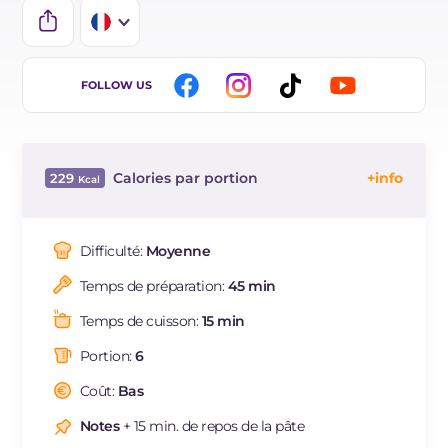
IT
FOLLOW US
EN
DE
Calories par portion
229
ES
Énergie
Kcal
229
BR
Glucides
g
58.6
Difficulté:
Moyenne
NL
Dont sucres
g
2.8
Temps de préparation:
45 min
Protéine
g
9.8
Graisses
g
2.9
Temps de cuisson:
15 min
dont acides gras saturés
g
0.45
Portion:
6
Fibre
g
3.9
Sodium
Coût:
Bas
mg
348
Notes
+ 15 min. de repos de la pâte