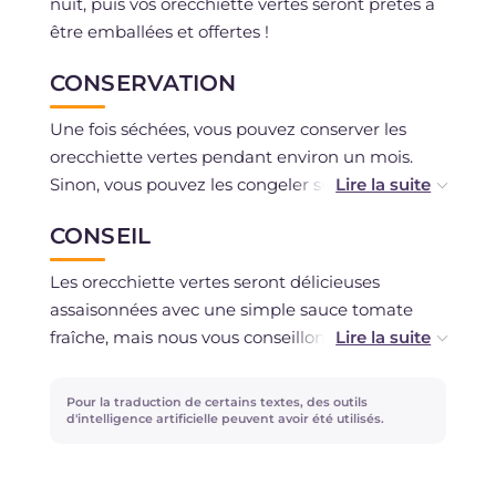
nuit, puis vos orecchiette vertes seront prêtes à
être emballées et offertes !
CONSERVATION
Une fois séchées, vous pouvez conserver les
orecchiette vertes pendant environ un mois.
Sinon, vous pouvez les congeler sur un plateau,
en les disposant bien espacées, puis les
CONSEIL
transférer dans des sacs de congélation.
Les orecchiette vertes seront délicieuses
assaisonnées avec une simple sauce tomate
fraîche, mais nous vous conseillons également
de les essayer dans la version ail, huile, piment
et anchois ou mélangées avec un peu de
Pour la traduction de certains textes, des outils
stracciatella et garnies de miettes de pain
d'intelligence artificielle peuvent avoir été utilisés.
croustillant ! En ce qui concerne le temps de
cuisson, il peut varier en fonction de la fraîcheur