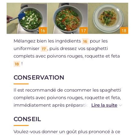
Mélangez bien les ingrédients
pour les
16
uniformiser
, puis dressez vos spaghetti
17
complets avec poivrons rouges, roquette et feta
!
18
CONSERVATION
Il est recommandé de consommer les spaghetti
complets avec poivrons rouges, roquette et feta,
immédiatement après préparation. Ils peuvent
être conservés au réfrigérateur s'ils sont placés
CONSEIL
dans un récipient hermétique pendant un
maximum de 2 jours.
Voulez-vous donner un goût plus prononcé à ce