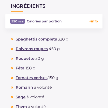
INGRÉDIENTS
Calories par portion
550
Énergie
Kcal
550
Glucides
g
61.6
Spaghettis complets
320 g
Dont sucres
g
11.5
Protéine
g
18.6
Poivrons rouges
450 g
Graisses
g
25.5
Roquette
50 g
dont acides gras saturés
g
8.18
Fibre
g
11.5
Fêta
150 g
Cholestérol
mg
26
Tomates cerises
150 g
Sodium
mg
974
Romarin
à volonté
Sage
à volonté
Thym
à volonté