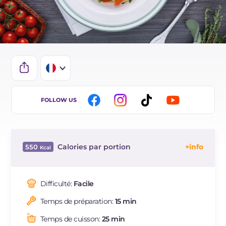
IT
FOLLOW US
EN
BR
Calories par portion
550
ES
Énergie
Kcal
550
DE
Glucides
g
61.6
Difficulté:
Facile
NL
Dont sucres
g
11.5
Temps de préparation:
15 min
Protéine
g
18.6
Graisses
g
25.5
Temps de cuisson:
25 min