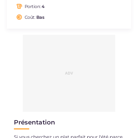
dont acides gras saturés
g
8.18
Portion:
4
Fibre
g
11.5
Cholestérol
Coût:
Bas
mg
26
Sodium
mg
974
Présentation
Si vous cherchez un plat parfait pour l'été parce