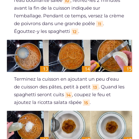
l'eau bouillante salée
, retirez-les 2 minutes
10
avant la fin de la cuisson indiquée sur
l'emballage. Pendant ce temps, versez la crème
de poivrons dans une grande poêle
.
11
Égouttez-y les spaghetti
.
12
Terminez la cuisson en ajoutant un peu d'eau
de cuisson des pâtes, petit à petit
. Quand les
13
spaghetti seront cuits
, coupez le feu et
14
ajoutez la ricotta salata râpée
.
15