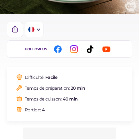
IT
FOLLOW US
EN
DE
Difficulté:
Facile
ES
Temps de préparation:
20 min
NL
Temps de cuisson:
40 min
BR
Portion:
4