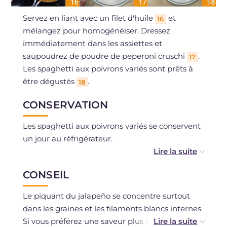
Servez en liant avec un filet d'huile
et
16
mélangez pour homogénéiser. Dressez
immédiatement dans les assiettes et
saupoudrez de poudre de peperoni cruschi
.
17
Les spaghetti aux poivrons variés sont prêts à
être dégustés
.
18
CONSERVATION
Les spaghetti aux poivrons variés se conservent
un jour au réfrigérateur.
Vous pouvez préparer la crème de poivrons à
CONSEIL
l'avance et la conserver au frigo.
Le piquant du jalapeño se concentre surtout
dans les graines et les filaments blancs internes.
Si vous préférez une saveur plus douce, retirez