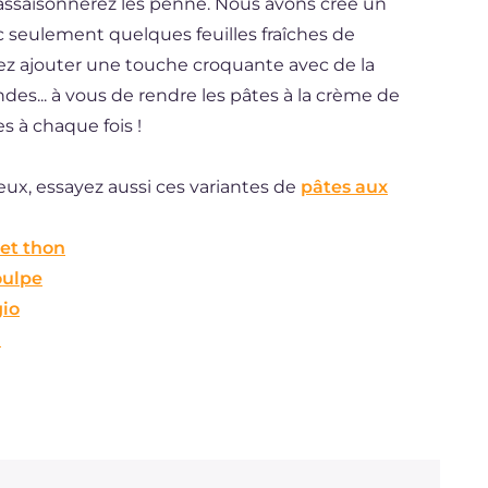
assaisonnerez les penne. Nous avons créé un
ec seulement quelques feuilles fraîches de
uvez ajouter une touche croquante avec de la
des... à vous de rendre les pâtes à la crème de
s à chaque fois !
eux, essayez aussi ces variantes de
pâtes aux
 et thon
oulpe
gio
a