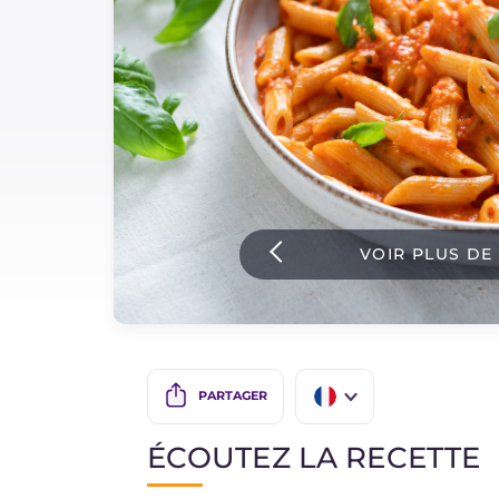
Sauces
Dernieres recettes
IT Website
VOIR PLUS DE
Facebook
Instagram
TikTok
YouTube
PARTAGER
IT
ÉCOUTEZ LA RECETTE
EN