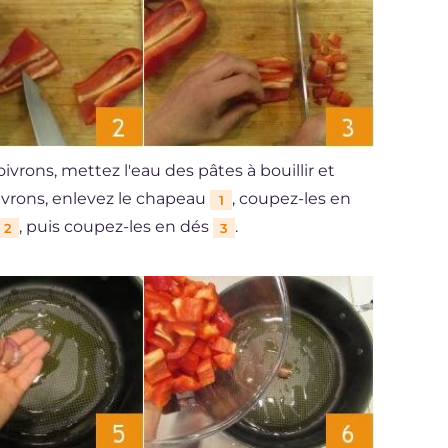
ivrons, mettez l'eau des pâtes à bouillir et
oivrons, enlevez le chapeau
, coupez-les en
1
, puis coupez-les en dés
.
2
3