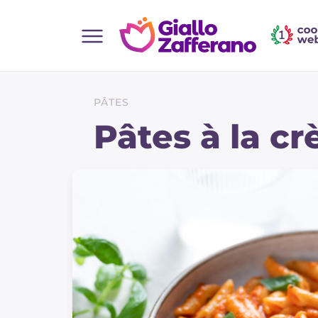
Home
Toutes les recettes
PÂTES
Aperitifs
Pâtes à la c
Salades
Plats principaux
Boissons et rafraîchissements
Desserts
Accompagnement
Pizzas et focaccia
Gateaux et patisserie