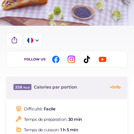
IT
FOLLOW US
DE
ES
Calories par portion
358
BR
Énergie
Kcal
358
Glucides
g
35.4
Difficulté:
Facile
Dont sucres
g
3.6
Temps de préparation:
30 min
Protéine
g
18.3
Graisses
g
16
Temps de cuisson:
1 h 5 min