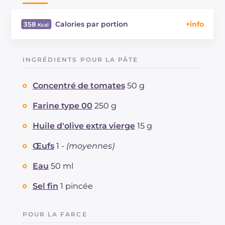
Calories par portion
358
Énergie
Kcal
358
Glucides
g
35.4
INGRÉDIENTS POUR LA PÂTE
Dont sucres
g
3.6
Protéine
g
18.3
Concentré de tomates
50 g
Graisses
g
16
dont acides gras saturés
Farine type 00
250 g
g
4.12
Fibre
g
3.3
Huile d'olive extra vierge
15 g
Cholestérol
mg
61
Sodium
mg
473
Œufs
1 -
(moyennes)
Eau
50 ml
Sel fin
1 pincée
POUR LA FARCE