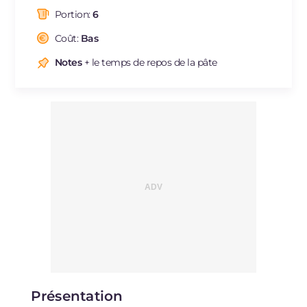
dont acides gras saturés
g
4.12
Portion:
6
Fibre
g
3.3
Cholestérol
Coût:
Bas
mg
61
Sodium
mg
473
Notes
+ le temps de repos de la pâte
Présentation