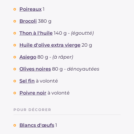
Poireaux
1
Brocoli
380 g
Thon à l'huile
140 g -
(égoutté)
Huile d'olive extra vierge
20 g
Asiego
80 g -
(à râper)
Olives noires
80 g -
dénoyautées
Sel fin
à volonté
Poivre noir
à volonté
POUR DÉCORER
Blancs d'œufs
1