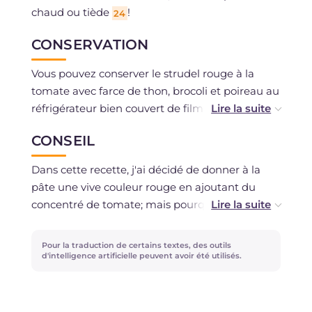
chaud ou tiède
!
24
CONSERVATION
Vous pouvez conserver le strudel rouge à la
tomate avec farce de thon, brocoli et poireau au
réfrigérateur bien couvert de film plastique ou
dans un récipient hermétique pour un
CONSEIL
maximum de 3 jours. Il est possible de congeler
le strudel une fois cuit si vous avez utilisé des
Dans cette recette, j'ai décidé de donner à la
produits frais.
pâte une vive couleur rouge en ajoutant du
concentré de tomate; mais pourquoi ne pas
essayer de la réaliser dans d'autres couleurs? Il
vous suffira de dissoudre le safran dans l'eau
Pour la traduction de certains textes, des outils
pour obtenir une pâte jaune ou de mixer des
d'intelligence artificielle peuvent avoir été utilisés.
épinards pour une pâte verte!