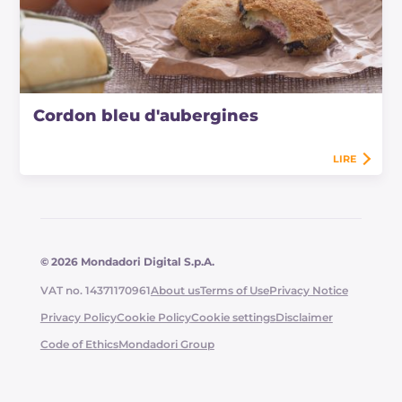
Cordon bleu d'aubergines
LIRE
© 2026 Mondadori Digital S.p.A.
VAT no. 14371170961
About us
Terms of Use
Privacy Notice
Privacy Policy
Cookie Policy
Cookie settings
Disclaimer
Code of Ethics
Mondadori Group