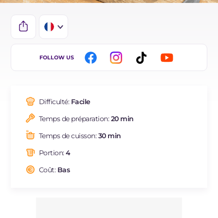
IT
FOLLOW US
EN
DE
Difficulté:
Facile
ES
Temps de préparation:
20 min
BR
Temps de cuisson:
30 min
NL
Portion:
4
Coût:
Bas