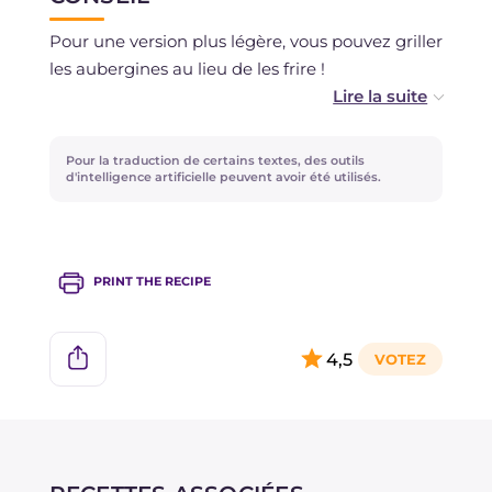
Pour une version plus légère, vous pouvez griller
les aubergines au lieu de les frire !
Si la mozzarella est très aqueuse, nous vous
conseillons de laisser égoutter l'excédent de
Pour la traduction de certains textes, des outils
liquide dans une passoire.
d'intelligence artificielle peuvent avoir été utilisés.
PRINT THE RECIPE
4,5