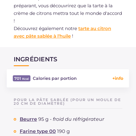
préparant, vous découvrirez que la tarte à la
crème de citrons mettra tout le monde d'accord
!
Découvrez également notre
tarte au citron
avec pâte sablée à l'huile
!
INGRÉDIENTS
Calories par portion
701
Énergie
Kcal
701
Glucides
g
105.7
POUR LA PÂTE SABLÉE (POUR UN MOULE DE
Dont sucres
20 CM DE DIAMÈTRE)
g
45
Protéine
g
14
Beurre
95 g -
froid du réfrigérateur
Graisses
g
24.7
dont acides gras saturés
g
12.12
Farine type 00
190 g
Fibre
g
2