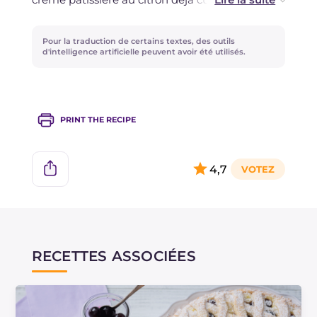
verre de limoncello : puis mélangez et laissez
reposer avec le film alimentaire. Si vous
Pour la traduction de certains textes, des outils
souhaitez varier le goût, vous pouvez utiliser des
d'intelligence artificielle peuvent avoir été utilisés.
mandarines ou des oranges.
PRINT THE RECIPE
4,7
RECETTES ASSOCIÉES