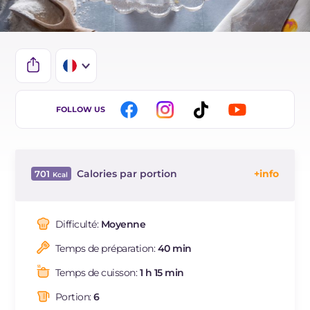
IT
FOLLOW US
EN
ES
Calories par portion
701
BR
Énergie
Kcal
701
DE
Glucides
g
105.7
Difficulté:
Moyenne
NL
Dont sucres
g
45
Temps de préparation:
40 min
Protéine
g
14
Graisses
g
24.7
Temps de cuisson:
1 h 15 min
dont acides gras saturés
g
12.12
Portion:
6
Fibre
g
2