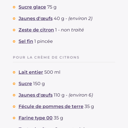
Cholestérol
Sucre glace
75 g
mg
384
Sodium
mg
55
Jaunes d'œufs
40 g -
(environ 2)
Zeste de citron
1 -
non traité
Sel fin
1 pincée
POUR LA CRÈME DE CITRONS
Lait entier
500 ml
Sucre
150 g
Jaunes d'œufs
110 g -
(environ 6)
Fécule de pommes de terre
35 g
Farine type 00
35 g