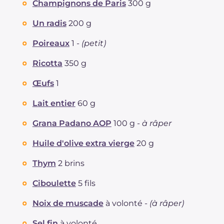
Champignons de Paris
300 g
Fibre
g
3.3
Cholestérol
Un radis
200 g
mg
88
Sodium
mg
492
Poireaux
1 -
(petit)
Ricotta
350 g
Œufs
1
Lait entier
60 g
Grana Padano AOP
100 g -
à râper
Huile d'olive extra vierge
20 g
Thym
2 brins
Ciboulette
5 fils
Noix de muscade
à volonté -
(à râper)
Sel fin
à volonté