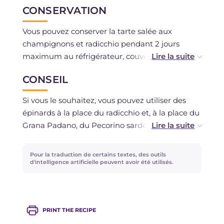
CONSERVATION
Vous pouvez conserver la tarte salée aux
champignons et radicchio pendant 2 jours
maximum au réfrigérateur, couverte avec du
film plastique ou dans un récipient hermétique.
CONSEIL
Vous pouvez la congeler uniquement si vous
avez utilisé des ingrédients frais non
Si vous le souhaitez, vous pouvez utiliser des
décongelés.
épinards à la place du radicchio et, à la place du
Grana Padano, du Pecorino sarde râpé : vous
verrez quel goût !
Pour la traduction de certains textes, des outils
d'intelligence artificielle peuvent avoir été utilisés.
PRINT THE RECIPE