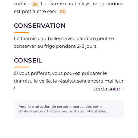
surface
. Le tiramisu au baileys avec pandoro
26
est prêt à être servi
.
27
CONSERVATION
Le tiramisu au baileys avec pandoro peut se
conserver au frigo pendant 2-3 jours.
CONSEIL
Si vous préférez, vous pouvez préparer le
tiramisu la veille, le résultat sera encore meilleur
!
Si vous ne voulez pas pasteuriser les œufs, vous
Pour la traduction de certains textes, des outils
pouvez utiliser la crème de notre tiramisu
d'intelligence artificielle peuvent avoir été utilisés.
classique !