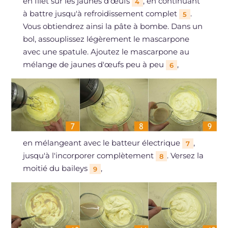
en filet sur les jaunes d'œufs
, en continuant
4
à battre jusqu'à refroidissement complet
.
5
Vous obtiendrez ainsi la pâte à bombe. Dans un
bol, assouplissez légèrement le mascarpone
avec une spatule. Ajoutez le mascarpone au
mélange de jaunes d'œufs peu à peu
,
6
en mélangeant avec le batteur électrique
,
7
jusqu'à l'incorporer complètement
. Versez la
8
moitié du baileys
,
9