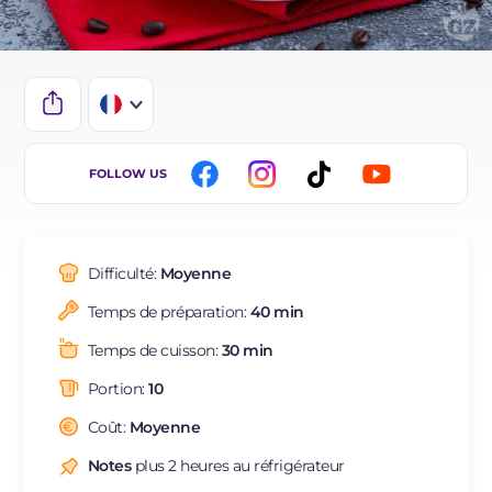
IT
FOLLOW US
EN
ES
Difficulté:
Moyenne
BR
Temps de préparation:
40 min
DE
Temps de cuisson:
30 min
Portion:
10
Coût:
Moyenne
Notes
plus 2 heures au réfrigérateur