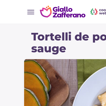
Home
Tortelli de p
Toutes les recettes
Aperitifs
sauge
Salades
Plats principaux
Boissons et rafraîchissements
Desserts
Accompagnement
Pizzas et focaccia
Gateaux et patisserie