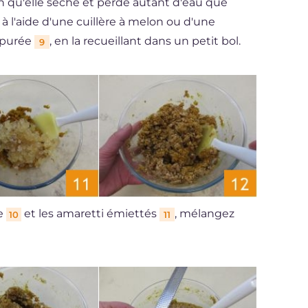
afin qu'elle sèche et perde autant d'eau que
e à l'aide d'une cuillère à melon ou d'une
-purée
, en la recueillant dans un petit bol.
9
de
et les amaretti émiettés
, mélangez
10
11