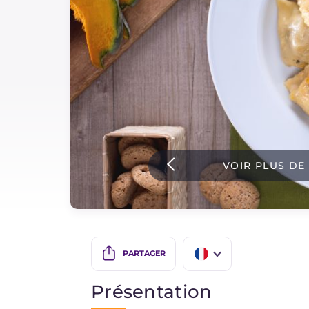
Sauces
Dernieres recettes
IT Website
Facebook
Instagram
VOIR PLUS DE
TikTok
YouTube
PARTAGER
IT
Présentation
EN