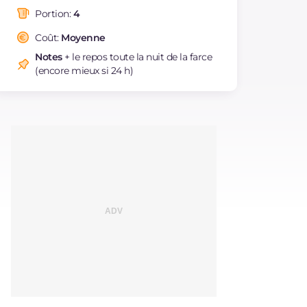
dont acides gras
g
22.43
saturés
Portion:
4
Fibre
g
6.4
Coût:
Moyenne
Cholestérol
mg
253
Notes
+ le repos toute la nuit de la farce
Sodium
mg
776
(encore mieux si 24 h)