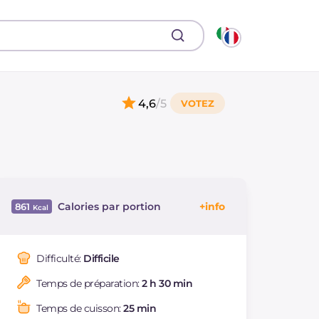
4,6
/5
Calories par portion
861
Énergie
Kcal
861
Glucides
g
84.7
Difficulté:
Difficile
Dont sucres
g
45.8
Temps de préparation:
2 h 30 min
Protéine
g
25.4
Graisses
g
46.7
Temps de cuisson:
25 min