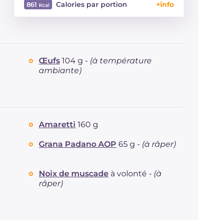
Calories par portion
861
Énergie
Kcal
861
Glucides
g
84.7
Dont sucres
g
45.8
Œufs
104 g -
(à température
Protéine
g
25.4
ambiante)
Graisses
g
46.7
dont acides gras saturés
g
22.43
Fibre
g
6.4
Cholestérol
mg
253
Amaretti
160 g
Sodium
mg
776
Grana Padano AOP
65 g -
(à râper)
Noix de muscade
à volonté -
(à
râper)