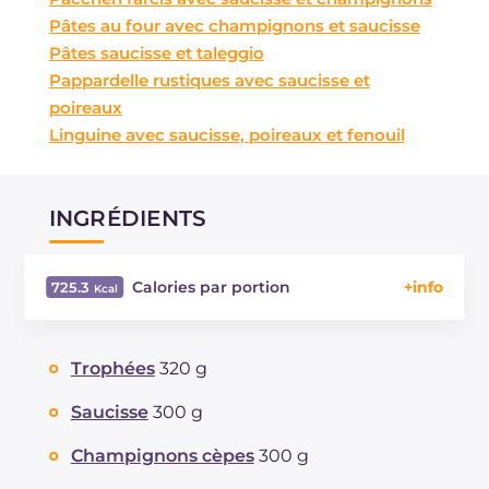
Pâtes au four avec champignons et saucisse
Pâtes saucisse et taleggio
Pappardelle rustiques avec saucisse et
poireaux
Linguine avec saucisse, poireaux et fenouil
INGRÉDIENTS
Calories par portion
725.3
Énergie
Kcal
725.3
Glucides
g
66.5
Trophées
320 g
Dont sucres
g
6.1
Protéine
g
23.9
Saucisse
300 g
Graisses
g
40.4
Champignons cèpes
300 g
dont acides gras saturés
g
14.4