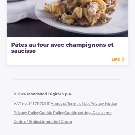
Pâtes au four avec champignons et
saucisse
LIRE
© 2026 Mondadori Digital S.p.A.
VAT no. 14371170961
About us
Terms of Use
Privacy Notice
Privacy Policy
Cookie Policy
Cookie settings
Disclaimer
Code of Ethics
Mondadori Group