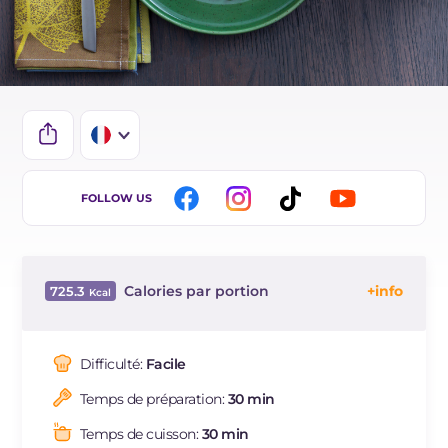
IT
FOLLOW US
EN
DE
Calories par portion
725.3
ES
Énergie
Kcal
725.3
BR
Glucides
g
66.5
Difficulté:
Facile
NL
Dont sucres
g
6.1
Temps de préparation:
30 min
Protéine
g
23.9
Graisses
g
40.4
Temps de cuisson:
30 min