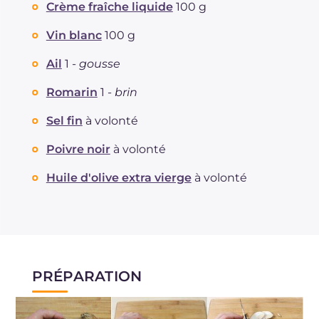
Fibre
g
57.2
Crème fraîche liquide
100 g
Cholestérol
mg
4.4
Vin blanc
100 g
Sodium
mg
680
Ail
1 -
gousse
Romarin
1 -
brin
Sel fin
à volonté
Poivre noir
à volonté
Huile d'olive extra vierge
à volonté
PRÉPARATION