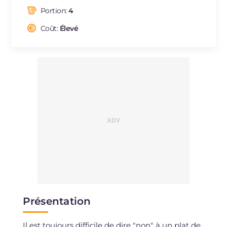
dont acides gras saturés
g
14.4
Portion:
4
Fibre
g
57.2
Cholestérol
Coût:
Élevé
mg
4.4
Sodium
mg
680
Présentation
Il est toujours difficile de dire "non" à un plat de