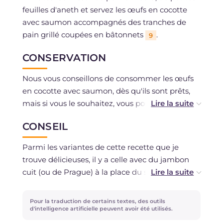
feuilles d'aneth et servez les œufs en cocotte
avec saumon accompagnés des tranches de
pain grillé coupées en bâtonnets
.
9
CONSERVATION
Nous vous conseillons de consommer les œufs
en cocotte avec saumon, dès qu'ils sont prêts,
mais si vous le souhaitez, vous pouvez les
conserver au réfrigérateur, hermétiquement
CONSEIL
fermés, pendant un jour maximum.
Parmi les variantes de cette recette que je
trouve délicieuses, il y a celle avec du jambon
cuit (ou de Prague) à la place du saumon; celle
végétarienne, avec de la fontina ou du gruyère
et des légumes grillés (ou sautés, en dés ou en
Pour la traduction de certains textes, des outils
julienne); et celle pour une soirée unique : œufs
d'intelligence artificielle peuvent avoir été utilisés.
et truffe, une délicatesse pour de vrais