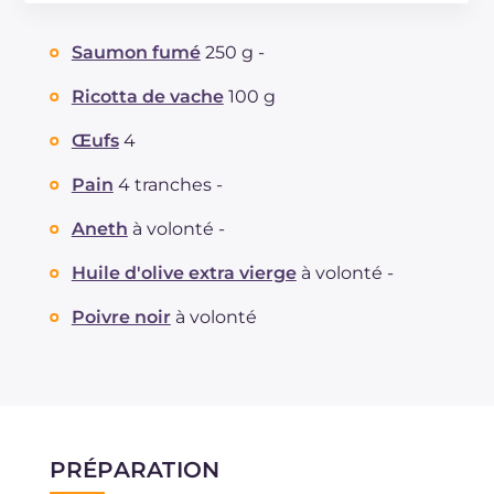
Énergie
Kcal
375
Glucides
g
33.7
Saumon fumé
250 g -
Dont sucres
g
1.6
Protéine
g
28.5
Ricotta de vache
100 g
Graisses
g
14.1
Œufs
4
dont acides gras saturés
g
4.4
Fibre
g
1.7
Pain
4 tranches -
Cholestérol
mg
220
Aneth
à volonté -
Sodium
mg
1600
Huile d'olive extra vierge
à volonté -
Poivre noir
à volonté
PRÉPARATION