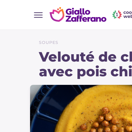
Home
Toutes les recettes
SOUPES
Aperitifs
Velouté de c
Salades
avec pois chi
Plats principaux
Boissons et rafraîchissements
Desserts
Accompagnement
Pizzas et focaccia
Gateaux et patisserie