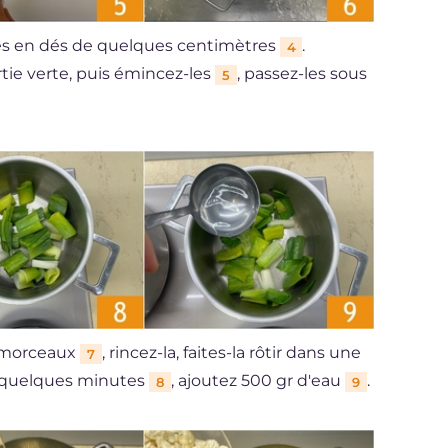
es en dés de quelques centimètres
.
4
rtie verte, puis émincez-les
, passez-les sous
5
n morceaux
, rincez-la, faites-la rôtir dans une
7
t quelques minutes
, ajoutez 500 gr d'eau
.
8
9