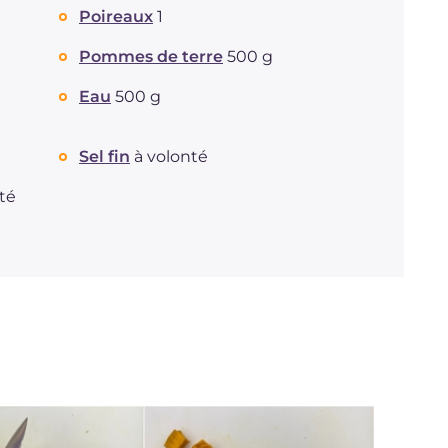
Poireaux
1
Pommes de terre
500 g
Eau
500 g
é
Sel fin
à volonté
té