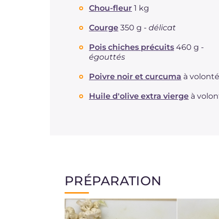
Chou-fleur
1 kg
Courge
350 g -
délicat
Pois chiches précuits
460 g -
égouttés
Poivre noir et curcuma
à volont
Huile d'olive extra vierge
à volon
PRÉPARATION