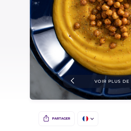
Sauces
Dernieres recettes
IT Website
Facebook
Instagram
VOIR PLUS DE
TikTok
YouTube
PARTAGER
IT