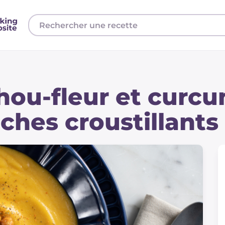
hou-fleur et curc
ches croustillants