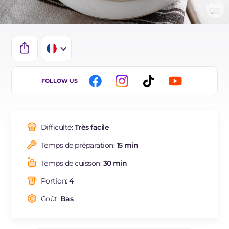
IT
FOLLOW US
EN
ES
Difficulté:
Très facile
DE
Temps de préparation:
15 min
BR
Temps de cuisson:
30 min
NL
Portion:
4
Coût:
Bas