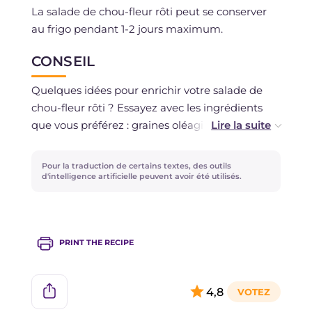
La salade de chou-fleur rôti peut se conserver
au frigo pendant 1-2 jours maximum.
CONSEIL
Quelques idées pour enrichir votre salade de
chou-fleur rôti ? Essayez avec les ingrédients
que vous préférez : graines oléagineuses, olives
ou tomates séchées. Même un fromage maigre
frais ou à faible maturation.
Pour la traduction de certains textes, des outils
Enfin, des oranges pelées à vif si vous aimez !
d'intelligence artificielle peuvent avoir été utilisés.
PRINT THE RECIPE
4,8