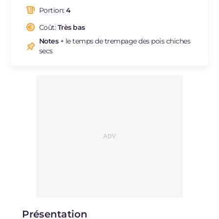
dont acides gras saturés
g
2.81
Portion:
4
Fibre
g
18
Cholestérol
Coût:
Très bas
mg
131
Sodium
mg
921
Notes
+ le temps de trempage des pois chiches
secs
Présentation