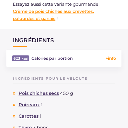
Essayez aussi cette variante gourmande :
Crème de pois chiches aux crevettes,
palourdes et panais
!
INGRÉDIENTS
Calories par portion
623
Énergie
Kcal
623
Glucides
g
69.6
INGRÉDIENTS POUR LE VELOUTÉ
Dont sucres
g
10.3
Protéine
g
42.3
Pois chiches secs
450 g
Graisses
g
19.5
dont acides gras saturés
Poireaux
1
g
2.81
Fibre
g
18
Carottes
1
Cholestérol
mg
131
Sodium
mg
921
Thym
3 brins