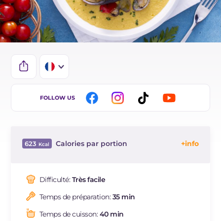
IT
FOLLOW US
EN
DE
Calories par portion
623
ES
Énergie
Kcal
623
BR
Glucides
g
69.6
Difficulté:
Très facile
Dont sucres
g
10.3
Temps de préparation:
35 min
Protéine
g
42.3
Graisses
g
19.5
Temps de cuisson:
40 min