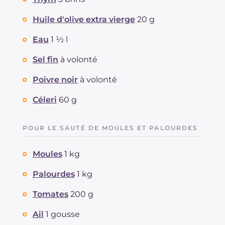
Huile d'olive extra vierge
20 g
Eau
1 ½ l
Sel fin
à volonté
Poivre noir
à volonté
Céleri
60 g
POUR LE SAUTÉ DE MOULES ET PALOURDES
Moules
1 kg
Palourdes
1 kg
Tomates
200 g
Ail
1 gousse