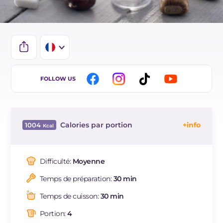
IT
FOLLOW US
EN
DE
Calories par portion
1004
ES
Énergie
Kcal
1004
BR
Glucides
g
114.5
Difficulté:
Moyenne
NL
Dont sucres
g
70.7
Temps de préparation:
30 min
Protéine
g
9
Graisses
g
56.3
Temps de cuisson:
30 min
dont acides gras saturés
g
32.1
Portion:
4
Fibre
g
12.1