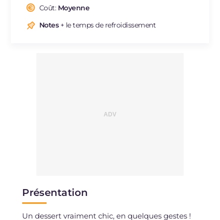
Cholestérol
Coût:
Moyenne
mg
123
Sodium
mg
43
Notes
+ le temps de refroidissement
Présentation
Un dessert vraiment chic, en quelques gestes !