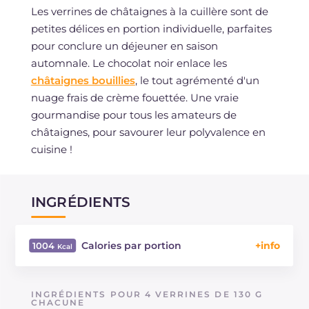
Les verrines de châtaignes à la cuillère sont de
petites délices en portion individuelle, parfaites
pour conclure un déjeuner en saison
automnale. Le chocolat noir enlace les
châtaignes bouillies
, le tout agrémenté d'un
nuage frais de crème fouettée. Une vraie
gourmandise pour tous les amateurs de
châtaignes, pour savourer leur polyvalence en
cuisine !
INGRÉDIENTS
Calories par portion
1004
Énergie
Kcal
1004
Glucides
g
114.5
INGRÉDIENTS POUR 4 VERRINES DE 130 G
Dont sucres
CHACUNE
g
70.7