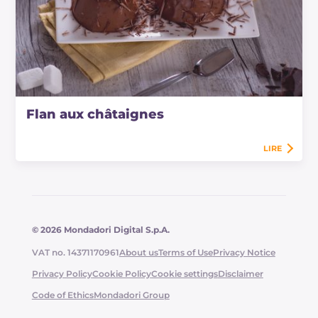
Flan aux châtaignes
LIRE
© 2026 Mondadori Digital S.p.A.
VAT no. 14371170961
About us
Terms of Use
Privacy Notice
Privacy Policy
Cookie Policy
Cookie settings
Disclaimer
Code of Ethics
Mondadori Group