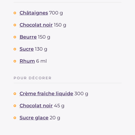
Protéine
g
9
Châtaignes
700 g
Graisses
g
56.3
dont acides gras saturés
g
32.1
Chocolat noir
150 g
Fibre
g
12.1
Cholestérol
Beurre
150 g
mg
123
Sodium
mg
43
Sucre
130 g
Rhum
6 ml
POUR DÉCORER
Crème fraîche liquide
300 g
Chocolat noir
45 g
Sucre glace
20 g