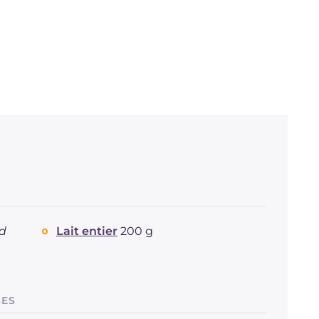
id
Lait entier
200 g
SES