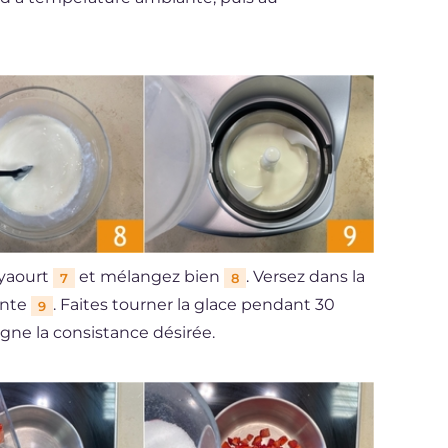
u yaourt
et mélangez bien
. Versez dans la
7
8
ante
. Faites tourner la glace pendant 30
9
igne la consistance désirée.