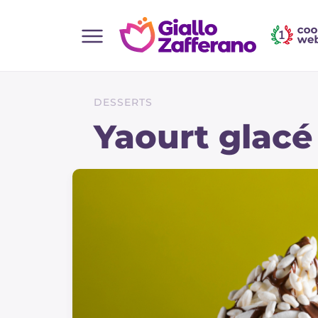
Home
Toutes les recettes
DESSERTS
Aperitifs
Yaourt glacé
Salades
Plats principaux
Boissons et rafraîchissements
Desserts
Accompagnement
Pizzas et focaccia
Gateaux et patisserie