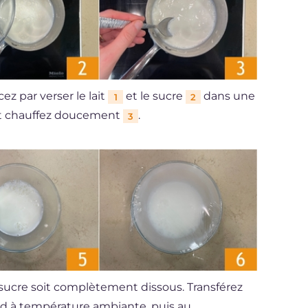
z par verser le lait
et le sucre
dans une
1
2
 et chauffez doucement
.
3
 sucre soit complètement dissous. Transférez
bord à température ambiante, puis au