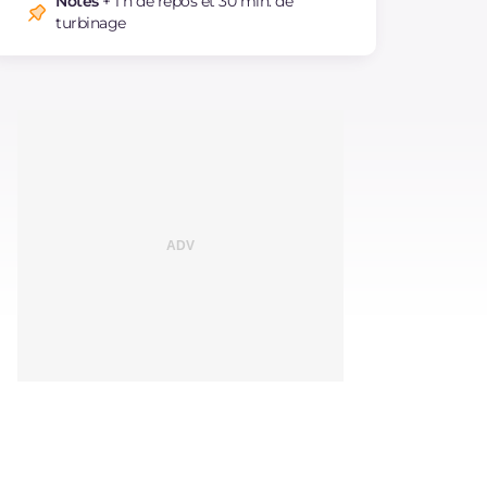
Notes
+ 1 h de repos et 30 min. de
turbinage