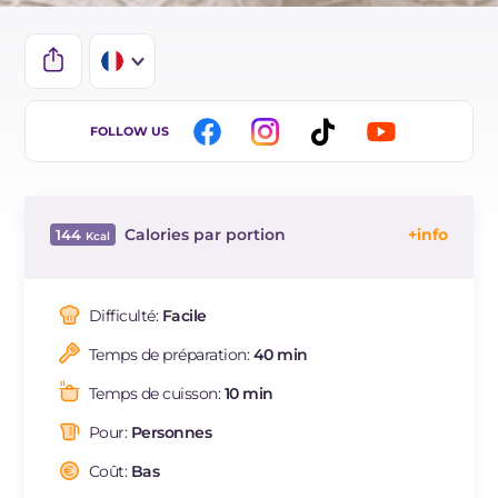
IT
FOLLOW US
EN
ES
Calories par portion
144
DE
Énergie
Kcal
144
BR
Glucides
g
20.1
Difficulté:
Facile
NL
Dont sucres
g
20
Temps de préparation:
40 min
Protéine
g
3.1
Graisses
g
5.7
Temps de cuisson:
10 min
dont acides gras saturés
g
3.11
Pour:
Personnes
Cholestérol
mg
17
Sodium
Coût:
Bas
mg
38