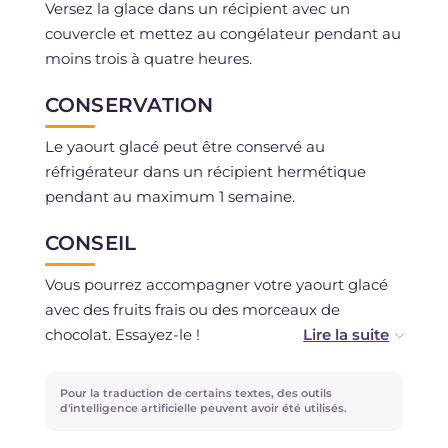
Versez la glace dans un récipient avec un
couvercle et mettez au congélateur pendant au
moins trois à quatre heures.
CONSERVATION
Le yaourt glacé peut être conservé au
réfrigérateur dans un récipient hermétique
pendant au maximum 1 semaine.
CONSEIL
Vous pourrez accompagner votre yaourt glacé
avec des fruits frais ou des morceaux de
chocolat. Essayez-le !
La farine de caroube est un produit que l'on
Pour la traduction de certains textes, des outils
peut acheter dans les magasins de produits
d'intelligence artificielle peuvent avoir été utilisés.
naturels et biologiques et en pharmacie, elle