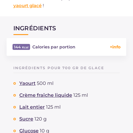
yaourt glacé
!
INGRÉDIENTS
Calories par portion
144
Énergie
Kcal
144
Glucides
g
20.1
INGRÉDIENTS POUR 700 GR DE GLACE
Dont sucres
g
20
Protéine
g
3.1
Yaourt
500 ml
Graisses
g
5.7
dont acides gras saturés
Crème fraîche liquide
125 ml
g
3.11
Cholestérol
mg
17
Lait entier
125 ml
Sodium
mg
38
Sucre
120 g
Glucose
10 g