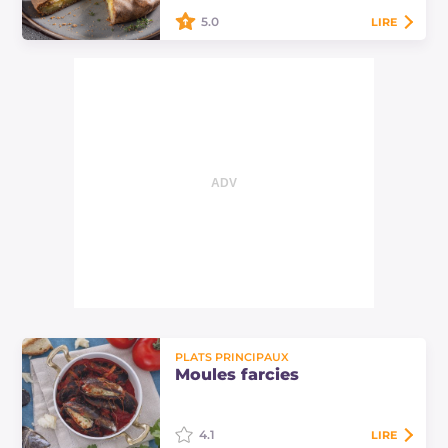
en…
5.0
LIRE
La galette aux pommes de terre et
fromage est une tarte salée simple
et délicieuse. Découvrez ici les
doses et la procédure pour
préparer…
PLATS PRINCIPAUX
Moules farcies
4.1
LIRE