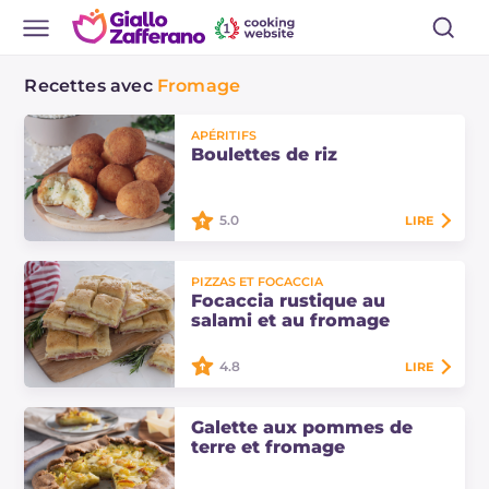
Recettes avec
Fromage
APÉRITIFS
Boulettes de riz
5.0
LIRE
Les boulettes de riz sont une entrée
PIZZAS ET FOCACCIA
savoureuse, parfaite pour un repas
Focaccia rustique au
entre amis ou comme
salami et au fromage
accompagnement pour un apéritif.
Découvrez les…
4.8
LIRE
La focaccia rustique au salami et au
Galette aux pommes de
fromage se prépare avec de la
terre et fromage
levure sèche et est facile à réaliser.
Découvrez comment la préparer