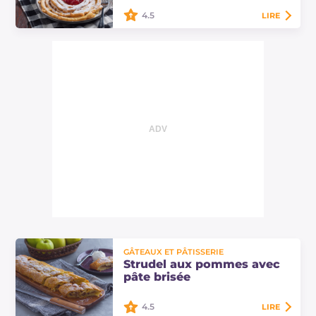
fondu.
4.5
LIRE
Les strauben sont des beignets
sucrés typiques du Tyrol à déguster
avec des confitures de fruits.
Découvrez ici les doses et la
procédure pour…
GÂTEAUX ET PÂTISSERIE
Strudel aux pommes avec
pâte brisée
4.5
LIRE