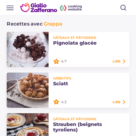
Recettes avec
Grappa
GÂTEAUX ET PÂTISSERIE
Pignolata glacée
4.7
LIRE
La Pignolata glacée est un dessert
APÉRITIFS
typique du Carnaval sicilien, ce sont
Sciatt
des petites boulettes frites
recouvertes de glaçage au chocolat
et de…
4.3
LIRE
Les sciatt sont une spécialité de la
GÂTEAUX ET PÂTISSERIE
Valteline : des beignets ronds
Strauben (beignets
croquants de sarrasin qui cachent
tyroliens)
un cœur savoureux de fromage