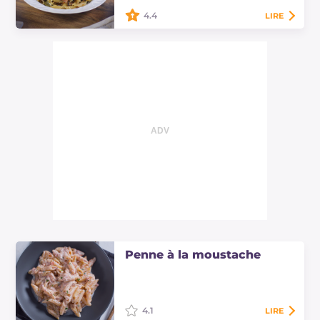
4.4
LIRE
Les pâtes savoureuses aux
artichauts sont un plat principal
vraiment délicieux, enrichi de dés
de lard croustillants et d'un hachis
de…
Penne à la moustache
4.1
LIRE