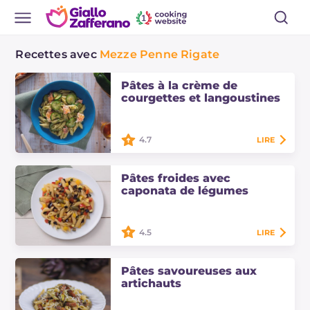
Recettes avec
Mezze Penne Rigate
Pâtes à la crème de
courgettes et langoustines
4.7
LIRE
Les pâtes à la crème de courgettes
et langoustines sont un plat
Pâtes froides avec
principal de poisson frais et
caponata de légumes
aromatique, parfait pour les menus
d'été.
4.5
LIRE
Les pâtes froides avec caponata de
légumes sont un plat principal frais
Pâtes savoureuses aux
et savoureux, parfait à déguster
artichauts
pendant la saison estivale.