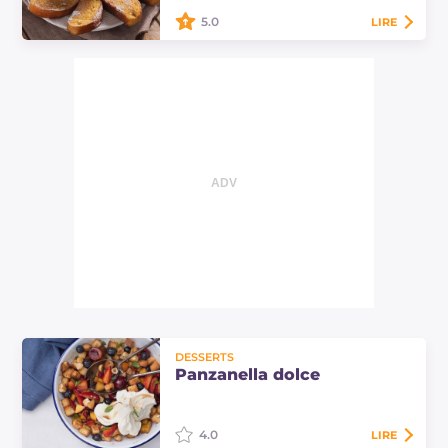
de crèmes et…
5.0
LIRE
Le pain perdu est un dessert
simple, avec un cœur moelleux et
une croûte croustillante à
l'extérieur, servi avec une sauce aux
fruits rouges…
DESSERTS
Panzanella dolce
4.0
LIRE