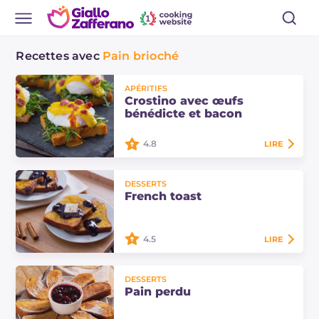
Recettes avec
Pain brioché
APÉRITIFS
Crostino avec œufs
bénédicte et bacon
4.8
LIRE
Le crostino avec œufs bénédicte et
DESSERTS
bacon est une entrée délicieuse et
French toast
raffinée à base d'œufs pochés et de
sauce hollandaise. Découvrez la
recette ici!
4.5
LIRE
Le pain perdu est idéal pour un
DESSERTS
petit-déjeuner gourmand et
Pain perdu
énergique : des tranches de pain
grillées dans du beurre et garnies