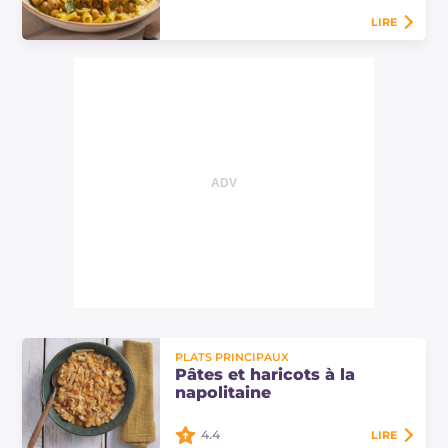
LIRE
Pâtes aux pois chiches et moules :
une recette facile et savoureuse
avec des légumineuses crémeuses
et des fruits de mer. Découvrez les…
PLATS PRINCIPAUX
Pâtes et haricots à la
napolitaine
4.4
LIRE