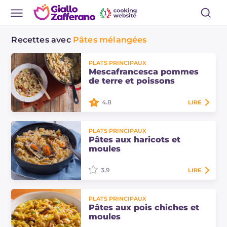
Recettes avec
Pâtes mélangées
PLATS PRINCIPAUX
Mescafrancesca pommes
de terre et poissons
4.8
LIRE
La mescafrancesca pommes de
PLATS PRINCIPAUX
terre et poissons est une variante de
Pâtes aux haricots et
mer des classiques pâtes et
moules
pommes de terre napolitaines :
découvrez la…
3.9
LIRE
Les pâtes aux haricots et moules
PLATS PRINCIPAUX
sont un plat principal à préparer
Pâtes aux pois chiches et
dans une seule casserole, un plat
moules
hivernal savoureux, crémeux et…