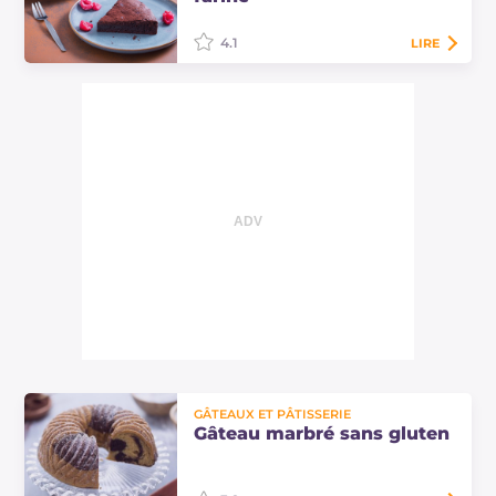
pour le petit-déjeuner ou le goûter.
4.1
LIRE
Le gâteau au chocolat sans farine
est un dessert sans gluten simple et
délicieux, dédié aux amateurs de
chocolat noir. Découvrez la recette…
GÂTEAUX ET PÂTISSERIE
Gâteau marbré sans gluten